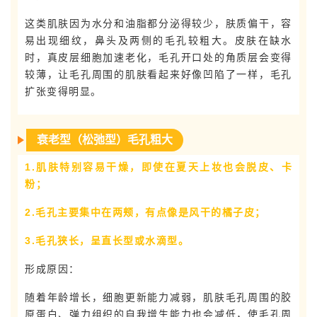
这类肌肤因为水分和油脂都分泌得较少，肤质偏干，容
易出现细纹，鼻头及两侧的毛孔较粗大。皮肤在缺水
时，真皮层细胞加速老化，毛孔开口处的角质层会变得
较薄，让毛孔周围的肌肤看起来好像凹陷了一样，毛孔
扩张变得明显。
衰老型（松弛型）毛孔粗大
1.肌肤特别容易干燥，即使在夏天上妆也会脱皮、卡
粉；
2.毛孔主要集中在两颊，有点像是风干的橘子皮；
3.毛孔狭长，呈直长型或水滴型。
形成原因：
随着年龄增长，细胞更新能力减弱，肌肤毛孔周围的胶
原蛋白、弹力组织的自我增生能力也会减低，使毛孔周