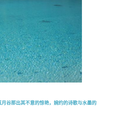
蓝月谷那出其不意的惊艳，婉约的诗歌与水墨的