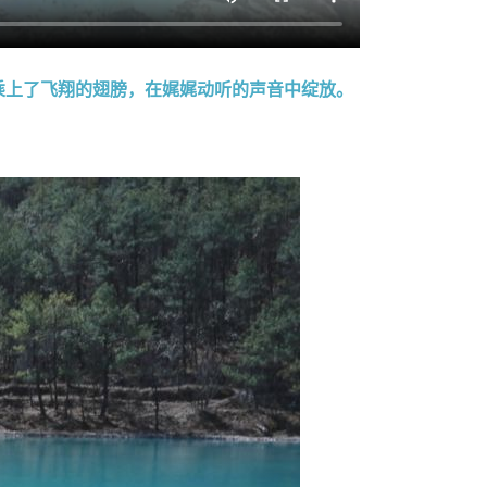
乘上了飞翔的翅膀，在娓娓动听的声音中绽放。