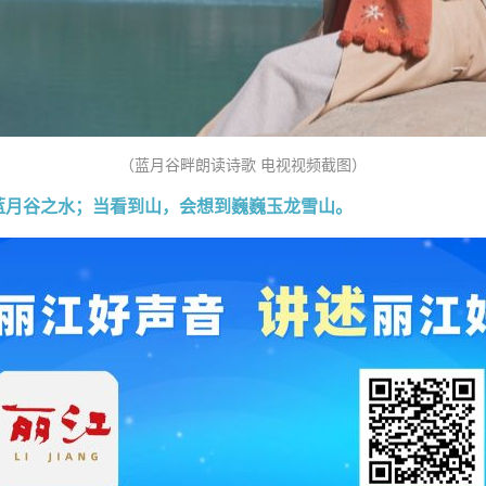
（蓝月谷畔朗读诗歌
电视视频截图
）
蓝月谷之水；当看到山，会想到巍巍玉龙雪山。