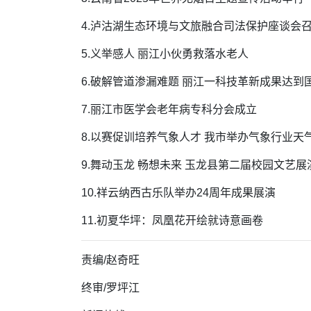
4.泸沽湖生态环境与文旅融合司法保护座谈会
5.义举感人 丽江小伙勇救落水老人
6.破解管道渗漏难题 丽江一科技革新成果达到
7.丽江市医学会老年病专科分会成立
8.以赛促训培养气象人才 我市举办气象行业天
9.舞动玉龙 畅想未来 玉龙县第二届校园文艺展
10.祥云纳西古乐队举办24周年成果展演
11.初夏华坪：凤凰花开绘就诗意画卷
责编/赵奇旺
终审/罗坪江