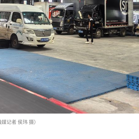
媒记者 侯玮 摄）