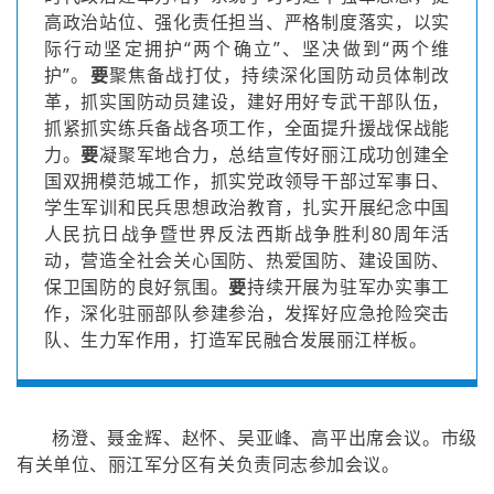
高政治站位、强化责任担当、严格制度落实，以实
际行动坚定拥护“两个确立”、坚决做到“两个维
护”。
要
聚焦备战打仗，持续深化国防动员体制改
革，抓实国防动员建设，建好用好专武干部队伍，
抓紧抓实练兵备战各项工作，全面提升援战保战能
力。
要
凝聚军地合力，总结宣传好丽江成功创建全
国双拥模范城工作，抓实党政领导干部过军事日、
学生军训和民兵思想政治教育，扎实开展纪念中国
人民抗日战争暨世界反法西斯战争胜利80周年活
动，营造全社会关心国防、热爱国防、建设国防、
保卫国防的良好氛围。
要
持续开展为驻军办实事工
作，深化驻丽部队参建参治，发挥好应急抢险突击
队、生力军作用，打造军民融合发展丽江样板。
杨澄、聂金辉、赵怀、吴亚峰、高平出席会议。市级
有关单位、丽江军分区有关负责同志参加会议。