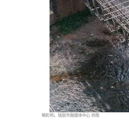
畹町桥。瑞丽市融媒体中心 供图