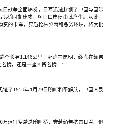
，抗日战争全面爆发，日军迅速封锁了中国与国际
孔石拱桥同期建成，畹町口岸便由此产生。从此，
载物资的卡车，穿越枪林弹雨和恶劣环境，将大批
全长有1,146公里，起点在昆明，终点在缅甸
名桥，还是一座商贸名桥。”
了1950年4月29日畹町和平解放，中国人民
10万远征军踏过畹町桥，奔赴缅甸抗击日军。他