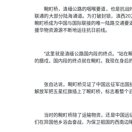
畹町桥，滇缅公路的咽喉要道，也是抗战时
联通的大部分陆海通道。为打破封锁，滇西20
畹町桥成为中国与国际联接的唯一陆路交通要道
援华物资源源不断地运往抗日前线。
“这里就是滇缅公路国内段的终点。”站在
的腊戍，国内段的终点就在畹町。我现在身后
张自达说，畹町桥见证了中国远征军出国抗
解放军把五星红旗插上了畹町桥，标志着整个
当时的畹町桥除了运输物资，还是中国远征
们在异国他乡浴血奋战，为保卫祖国的西南边