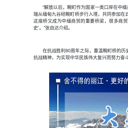
“解放以后，畹町作为国家一类口岸在中缅
瑞从缅甸九谷经畹町桥步行入境，共同参加在
这座桥又成为中缅商贸的重要桥梁，很多商贸
史’。”张自达介绍。
在抗战胜利80周年之际，重温畹町桥的
抗战精神，为实现中华民族伟大复兴而努力奋