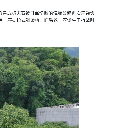
桥的建成标志着被日军切断的滇缅公路再次连通恢
另一座提拉式钢梁桥，而后这一座诞生于抗战时