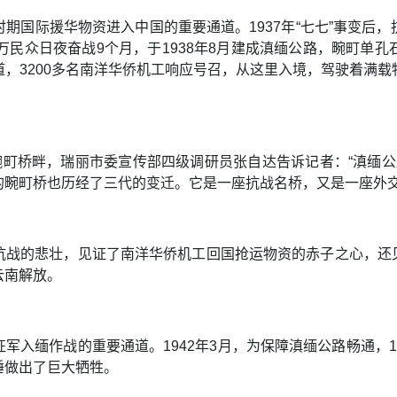
期国际援华物资进入中国的重要通道。1937年“七七”事变后
万民众日夜奋战9个月，于1938年8月建成滇缅公路，畹町单
，3200多名南洋华侨机工响应号召，从这里入境，驾驶着满
畹町桥畔，瑞丽市委宣传部四级调研员张自达告诉记者：“滇缅公路
的畹町桥也历经了三代的变迁。它是一座抗战名桥，又是一座外交
战的悲壮，见证了南洋华侨机工回国抢运物资的赤子之心，还见证
云南解放。
军入缅作战的重要通道。1942年3月，为保障滇缅公路畅通，
陲做出了巨大牺牲。