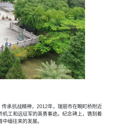
传承抗战精神，2012年，瑞丽市在畹町桥附近
侨机工和远征军的英勇事迹。纪念碑上，镌刻着
着中缅往来的发展。