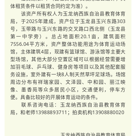
体租赁条件以租赁合同约定为准）。
该资产所有权人为玉龙纳西族自治县教育体育
局，于2025年建成，资产位于玉龙县玉兴东路303
号，玉带路与玉兴东路的交叉路口西北侧（玉龙县
第一中学旁）。总占地面积20.1亩，建筑面积
7556.04平方米，资产整体功能用途为体育运动场
馆，主体建筑4层，现建有篮球馆、游泳馆等主要大
型场馆，其他大部分空置区域可以根据经营需要增
加羽毛球、乒乓球、健身房等项目以及其他配套服
务设施，室外建有一块8人制天然草坪足球场。场馆
周边分布有祥瑞家园、文泽园、中和园、
丽江映
像
、墨香苑等众多居民小区，交通便利，停车方
便。具备比较好的开展体育运动的条件。
联系咨询电话：玉龙纳西族自治县教育体育
局，和老师13988893711；拍卖机构13908880020
玉龙纳西族自治县教育体育局