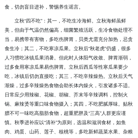
食，切勿盲目进补，警惕养生谣言。
立秋“四不吃”：
其一，不吃生冷海鲜。
立秋海鲜虽鲜
美，但由于气温仍然偏高，细菌繁殖活跃，生冷食物处理不
当，易携带有害物，多吃伤脾胃，贝类尤需充分加热，忌贪
食生冷；
其二，不吃寒凉瓜果。
立秋后“秋老虎”仍盛，很多
人习惯吃冰镇瓜果消暑。但此时人体阳气收敛、脾胃渐弱，
过多食用寒凉瓜果易伤脾胃。立秋后西瓜等性寒瓜果要少
吃，冰镇后切勿直接吃；
其三，不吃辛辣燥热。
立秋后天气
渐燥，过多辛辣燥热食物会助长体内燥火，引发诸多不适。
日常应少用辣椒、花椒、胡椒、芥末等辛辣调料，控制火
锅、麻辣烫等重口味食物摄入；
其四，不吃肥腻厚味。
贴秋
膘不可一味吃高脂肪食物，超重肥胖及“三高”人群更应谨
慎。秋季进补应以“清补”为原则，选温和滋润食材，如鱼
肉、鸡蛋、山药、莲子、核桃等，多吃新鲜蔬菜水果、杂粮