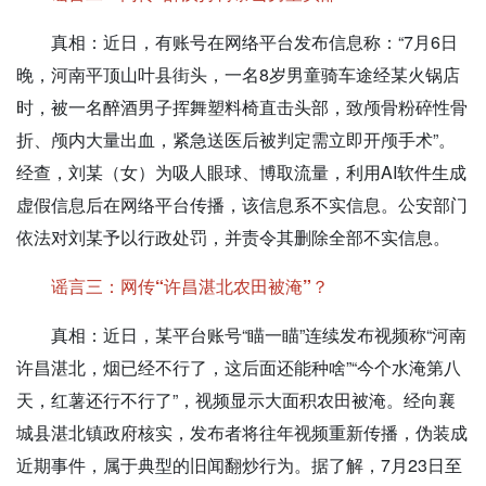
真相：
近日，有账号在网络平台发布信息称：“7月6日
晚，河南平顶山叶县街头，一名8岁男童骑车途经某火锅店
时，被一名醉酒男子挥舞塑料椅直击头部，致颅骨粉碎性骨
折、颅内大量出血，紧急送医后被判定需立即开颅手术”。
经查，刘某（女）为吸人眼球、博取流量，利用AI软件生成
虚假信息后在网络平台传播，该信息系不实信息。公安部门
依法对刘某予以行政处罚，并责令其删除全部不实信息。
谣言三：网传“许昌湛北农田被淹”？
真相：
近日，某平台账号“瞄一瞄”连续发布视频称“河南
许昌湛北，烟已经不行了，这后面还能种啥”“今个水淹第八
天，红薯还行不行了”，视频显示大面积农田被淹。经向襄
城县湛北镇政府核实，发布者将往年视频重新传播，伪装成
近期事件，属于典型的旧闻翻炒行为。据了解，7月23日至