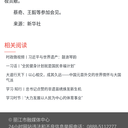
极贡献。
蔡奇、王毅等参加会见。
来源：新华社
相关阅读
时政微视频丨习近平与世界遗产：鼓浪琴韵
一习话丨“全民健身计划就是国民幸福计划”
大道行天下丨以心相交，成其久远——中国元首外交的世界情怀与大国
气派
学习·知行丨总书记点赞的非遗苗绣焕发新生机
学习时节｜“大力发展以人民为中心的体育事业”
© 丽江市融媒体中心
24小时网站违法和不良信息举报电话：0888-5112277