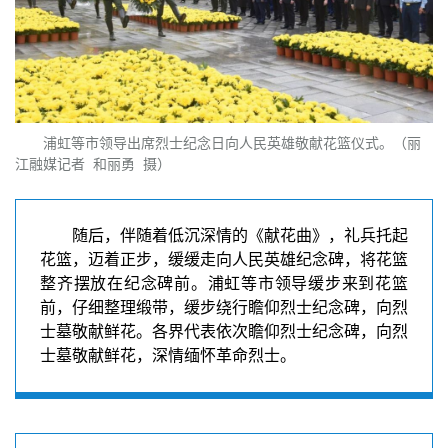
浦虹等市领导
出席烈士纪念日向人民英雄敬献花篮仪式
。（丽
江融媒记者 和丽勇 摄）
随后，伴随着低沉深情的《献花曲》，礼兵托起
花篮，迈着正步，缓缓走向人民英雄纪念碑，将花篮
整齐摆放在纪念碑前。浦虹等市领导缓步来到花篮
前，仔细整理缎带，缓步绕行瞻仰烈士纪念碑，向烈
士墓敬献鲜花。各界代表依次瞻仰烈士纪念碑，向烈
士墓敬献鲜花，深情缅怀革命烈士。