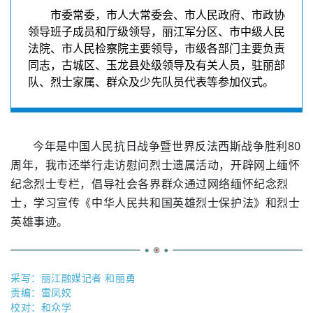
市委常委，市人大常委会、市人民政府、市政协
领导班子成员和厅级领导，丽江军分区、市中级人民
法院、市人民检察院主要领导，市级各部门主要负责
同志，古城区、玉龙县处级领导及有关人员，驻丽部
队、烈士家属、群众及少先队员代表等参加仪式。
今年是中国人民抗日战争暨世界反法西斯战争胜利
80
周年
，
我市还举行
走访慰问烈士遗属活动
，
开辟网上缅怀
纪念烈士
专栏
，倡导社会各界群众通过网络缅怀纪念烈
士，学习宣传《中华人民共和国英雄烈士保护法》和烈士
英雄事迹。
采写：丽江融媒记者 和丽勇
责编：雷凤姣
校对：和众学