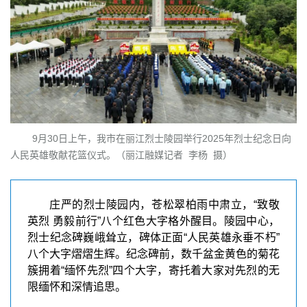
9月30日上午，
我市在丽江烈士陵园举行2025年烈士纪念日向
人民英雄敬献花篮仪式。
（丽江融媒记者 李杨 摄）
庄严的烈士陵园内，苍松翠柏雨中肃立，“致敬
英烈 勇毅前行”八个红色大字格外醒目。陵园中心，
烈士纪念碑巍峨耸立，碑体正面“人民英雄永垂不朽”
八个大字熠熠生辉。纪念碑前，数千盆金黄色的菊花
簇拥着“缅怀先烈”四个大字，寄托着大家对先烈的无
限缅怀和深情追思。