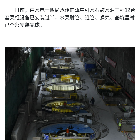
日前，由水电十四局承建的滇中引水石鼓水源工程12台
套泵组设备已安装过半，水泵肘管、锥管、蜗壳、基坑里衬
已全部安装完成。