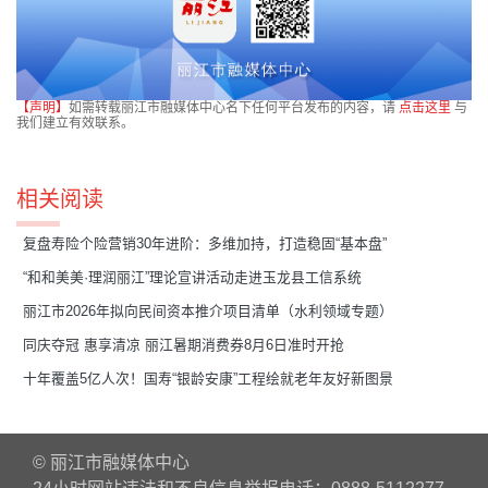
【声明】
如需转载丽江市融媒体中心名下任何平台发布的内容，请
点击这里
与
我们建立有效联系。
相关阅读
复盘寿险个险营销30年进阶：多维加持，打造稳固“基本盘”
“和和美美·理润丽江”理论宣讲活动走进玉龙县工信系统
丽江市2026年拟向民间资本推介项目清单（水利领域专题）
同庆夺冠 惠享清凉 丽江暑期消费券8月6日准时开抢
十年覆盖5亿人次！国寿“银龄安康”工程绘就老年友好新图景
© 丽江市融媒体中心