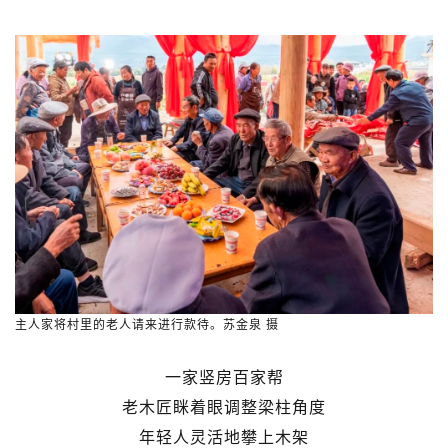
主人家将村里的老人请来进行款待。苏金泉 摄
一家竖房百家帮
老木匠眯着眼调整梁柱角度
年轻人灵活地攀上木架