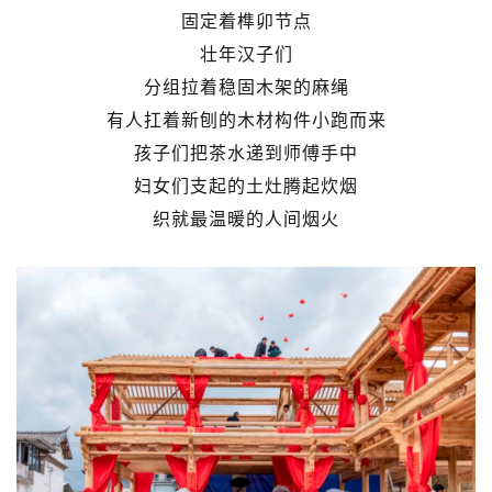
固定着榫卯节点
壮年汉子们
分组拉着稳固木架的麻绳
有人扛着新刨的木材构件小跑而来
孩子们把茶水递到师傅手中
妇女们支起的土灶腾起炊烟
织就最温暖的人间烟火