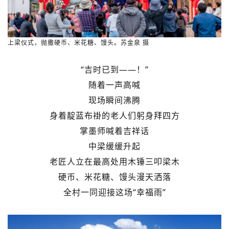
上梁仪式，抛撒硬币、米花糖、馒头。苏金泉 摄
“吉时已到——！”
随着一声高喊
现场瞬间沸腾
身着靛蓝布褂的老人们躬身拜四方
掌墨师喊着吉祥话
中梁缓缓升起
老匠人立在最高处用木锤三叩梁木
硬币、米花糖、馒头漫天洒落
全村一同迎接这场“幸福雨”