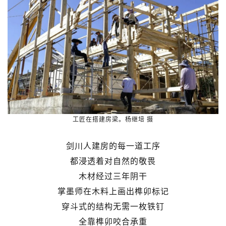
工匠在搭建房梁。杨继培 摄
剑川人建房的每一道工序
都浸透着对自然的敬畏
木材经过三年阴干
掌墨师在木料上画出榫卯标记
穿斗式的结构无需一枚铁钉
全靠榫卯咬合承重