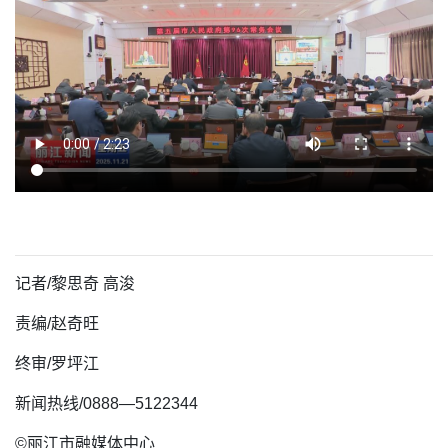
记者/
黎思奇 高浚
责编/赵奇旺
终审/
罗坪江
新闻热线/0888—5122344
©丽江市融媒体中心