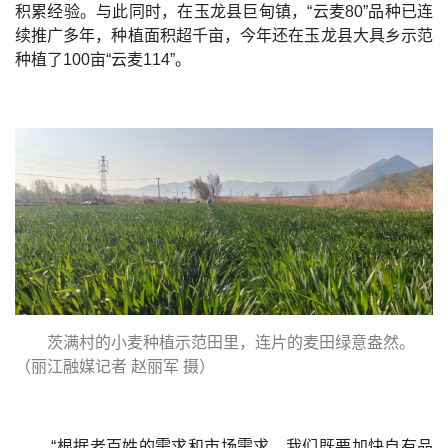
积累经验。与此同时，在玉龙县巨甸镇，“云麦80”品种已连
续推广多年，种植面积超千亩，今年还在玉龙县大具乡示范
种植了100亩“云麦114”。
茨满村的小麦种植示范田里，连片的麦田绿意盎然。
（丽江融媒记者 赵丽军 摄）
“根据老百姓的需求和市场需求，我们既要加快自有品