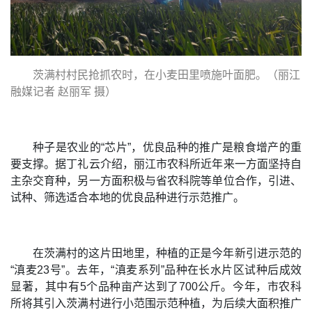
茨满村村民抢抓农时，在小麦田里喷施叶面肥。（丽江
融媒记者 赵丽军 摄）
种子是农业的“芯片”，优良品种的推广是粮食增产的重
要支撑。据丁礼云介绍，丽江市农科所近年来一方面坚持自
主杂交育种，另一方面积极与省农科院等单位合作，引进、
试种、筛选适合本地的优良品种进行示范推广。
在茨满村的这片田地里，种植的正是今年新引进示范的
“滇麦23号”。去年，“滇麦系列”品种在长水片区试种后成效
显著，其中有5个品种亩产达到了700公斤。今年，市农科
所将其引入茨满村进行小范围示范种植，为后续大面积推广