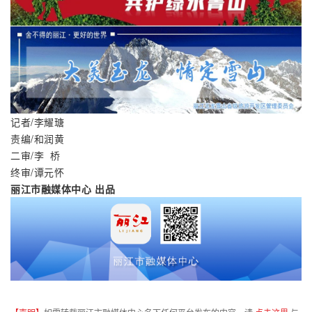
记者/李耀瑭
责编/和润黄
二审/李  桥
终审/谭元怀
丽江市融媒体中心 出品