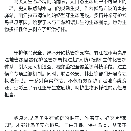
鸟类是生态环境的晴雨表，是自然生态链中不可缺少的
一环，更是装点绿水青山的灵动生灵。作为候鸟迁徙的重要
驿站，丽江拉市海湿地始终坚守生态底线，多措并举守护候
鸟栖息家园，绘就了人与自然和谐共生的生态图景，也为生
物多样性保护树立了鲜活标杆。
守护候鸟安全，离不开硬核管护支撑。丽江拉市海高原
湿地省级自然保护区管护局构建起“人防+技防”立体化管护
体系，引入无人机巡查、视频监控全覆盖等科技手段，建立
候鸟
专项监测机制。同时，联合公安、林业等部门开展专项
执法行动。一系列务实举措，不仅有效保护了湿地鸟类资
源，更彰显了丽江坚守生态底线、呵护生物多样性的责任与
担当。
栖息地是鸟类生存繁衍的根基，唯有守护好这片“家
园”，才能让鸟类安心栖息、自由迁徙。保护鸟类，从来不