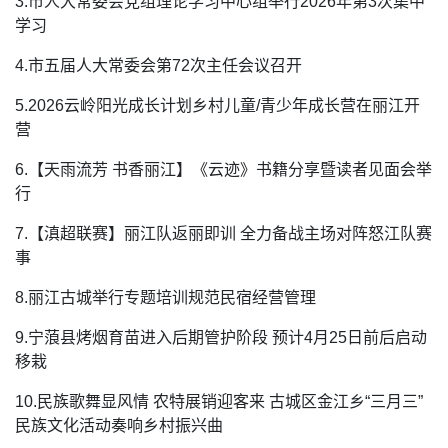
3.市人大常委会党组理论学习中心组举行2026年第3次集中
学习
4.市五届人大常委会第72次主任会议召开
5.2026云岭阳光成长计划乡村儿童/青少年成长营在丽江开
营
6.【天雨流芳 书香丽江】《云迹》书籍分享暨读者见面会举
行
7.【滇超联赛】丽江队返丽即训 全力备战主场对阵怒江队赛
事
8.丽江古城举行专题培训规范民宿经营管理
9.宁蒗县烤烟育苗进入后期管护阶段 预计4月25日前后启动
移栽
10.民族歌舞显风情 农特展销迎客来 古城区金江乡“三月三”
民族文化活动奏响乡村振兴曲