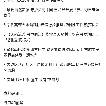
3.丽江市2026年知识产权宣传周启动
4.珍爱自然资源 守护美丽中国 玉龙县开展世界地球日普法
宣传
5.宁香高速大水沟路段建设稳步推进 控制性工程有序攻坚
6.【天雨流芳 书香丽江】华坪县天星村：农家书屋润民心
书香赋能促振兴
7.敲起勒巴鼓 拓印东巴文 省级非遗进校园活动让古城学子
零距离感受非遗魅力
8.古城区八河社区：垃圾定时上门流动收集 精细整治提升社
区风貌
9.春鲜扎堆上市 丽江“尝春”正当时
责编/赵奇旺
终审/
和丽星