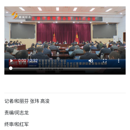
记者/
和丽芬 张玮 高浚
责编/闵志龙
终审/和红军