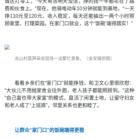
城区打零工，“今天有活明天没活，挣的钱一半都花在了路
费和伙食上。”现在，他骑电动车10分钟就能到基地，“一天
挣110元至120元，收入稳定，每天还能抽出一两个小时照
顾家里、打理菜园。在家门口就业，这个‘饭碗’端得踏实！”
龙山村莴笋采收现场一派繁忙景象。（金安镇供图）
看着乡亲们在“家门口”就能挣钱，和卫文心里很欣慰：
“大伙儿不用抛家舍业往外跑，老人孩子都能照顾到。”这种
“自己富也带大家富”的模式，盘活了闲置土地，让留守妇女
和老人成了“上班族”，邻里关系也更和睦了。
让群众“家门口”的饭碗端得更稳