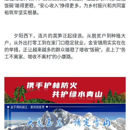
饭碗’端得更稳，“安心收入”挣得更多，为乡村振兴和共同富
裕筑牢坚实根基。
夕阳西下，连片的莴笋泛起绿浪。从脱贫户到种植大
户，从外出打零工到在家门口稳定就业，金安镇用实实在在
的举措，正让越来越多的群众端稳了增收“饭碗”，走上了“务
工不离家、增收不离村”的小康路。