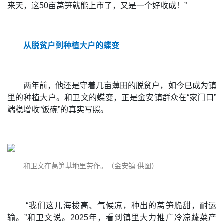
来天，这50亩莴笋就能上市了，又是一个好收成！”
从脱贫户到种植大户的蝶变
两年前，他还是守着几亩薄田的脱贫户，如今已成为镇
里的种植大户。和卫文的蝶变，正是金安镇群众在“家门口”
端稳增收“饭碗”的真实写照。
和卫文在莴笋基地里劳作。（金安镇 供图）
“我们这儿海拔高、气候凉，种出的莴笋脆甜，耐运
输。”和卫文说。2025年，看到镇里大力推广冷凉蔬菜产