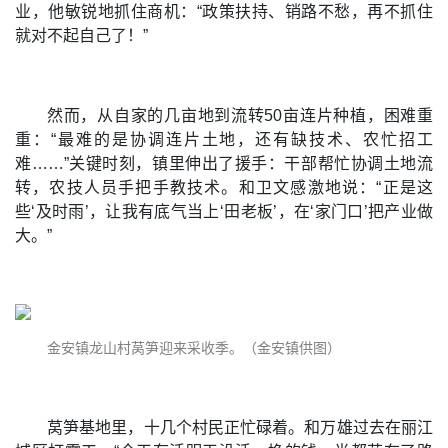
业，他敏锐地抓住商机：“政策扶持、销路不愁，再不抓住
就对不起自己了！”
然而，从自家的几亩地到流转50亩连片种植，困难重
重：“最难的是协调连片土地，还有缺技术、农忙招工
难……”关键时刻，镇里伸出了援手：干部帮忙协调土地流
转，农技人员手把手教技术。和卫文感激地说：“正是这
些‘及时雨’，让我有底气当上‘田老板’，在‘家门口’把产业做
大。”
金安镇龙山村莴笋迎来采收季。（金安镇供图）
莴笋基地里，十几个村民正忙碌着。和万雄过去在丽江