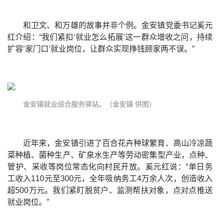
和卫文、和万雄的故事并非个例。金安镇党委书记奚元
红介绍：“我们紧扣‘就业怎么拓展’这一群众增收之问，持续
扩容‘家门口’就业岗位，让群众实现挣钱顾家两不误。”
金安镇就业综合服务驿站。（金安镇 供图）
近年来，金安镇引进了百合花卉种球繁育、高山冷凉蔬
菜种植、菌种生产、矿泉水生产等劳动密集型产业，点种、
管护、采收等岗位常态化向村民开放。奚元红说：“单日务
工收入110元至300元，全年吸纳务工4万余人次，创造收入
超500万元。我们紧盯脱贫户、监测帮扶对象，点对点推送
就业岗位。”