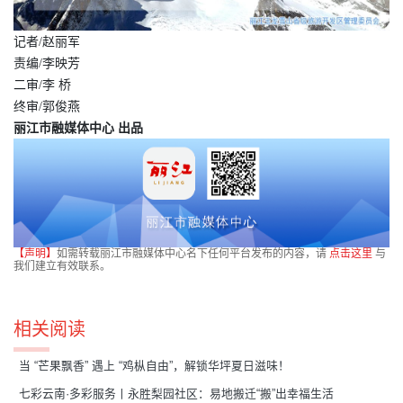
记者/赵丽军
责编/李映芳
二审/李 桥
终审/郭俊燕
丽江市融媒体中心 出品
【声明】
如需转载丽江市融媒体中心名下任何平台发布的内容，请
点击这里
与
我们建立有效联系。
相关阅读
当 “芒果飘香” 遇上 “鸡枞自由”，解锁华坪夏日滋味！
七彩云南·多彩服务丨永胜梨园社区：易地搬迁“搬”出幸福生活