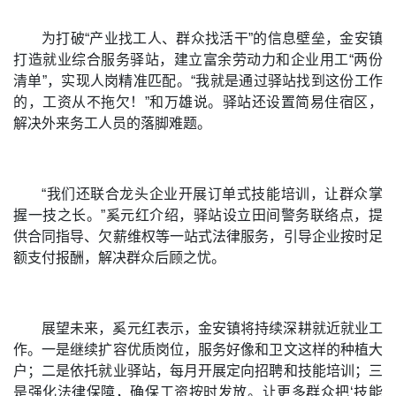
为打破“产业找工人、群众找活干”的信息壁垒，金安镇
打造就业综合服务驿站，建立富余劳动力和企业用工“两份
清单”，实现人岗精准匹配。“我就是通过驿站找到这份工作
的，工资从不拖欠！”和万雄说。驿站还设置简易住宿区，
解决外来务工人员的落脚难题。
“我们还联合龙头企业开展订单式技能培训，让群众掌
握一技之长。”奚元红介绍，驿站设立田间警务联络点，提
供合同指导、欠薪维权等一站式法律服务，引导企业按时足
额支付报酬，解决群众后顾之忧。
展望未来，奚元红表示，金安镇将持续深耕就近就业工
作。一是继续扩容优质岗位，服务好像和卫文这样的种植大
户；二是依托就业驿站，每月开展定向招聘和技能培训；三
是强化法律保障，确保工资按时发放。让更多群众把‘技能