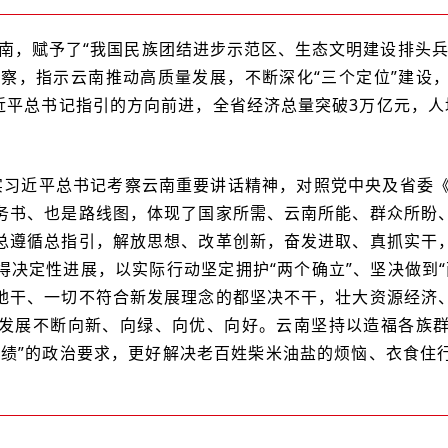
南，赋予了“我国民族团结进步示范区、生态文明建设排头兵
考察，指示云南推动高质量发展，不断深化“三个定位”建设
习近平总书记指引的方向前进，全省经济总量突破3万亿元，人
实习近平总书记考察云南重要讲话精神，对照党中央及省委《建
务书、也是路线图，体现了国家所需、云南所能、群众所盼
总遵循总指引，解放思想、改革创新，奋发进取、真抓实干
得决定性进展，以实际行动坚定拥护“两个确立”、坚决做到“
地干、一切不符合新发展理念的都坚决不干，壮大资源经济
发展不断向新、向绿、向优、向好。云南坚持以造福各族
政绩”的政治要求，更好解决老百姓柴米油盐的烦恼、衣食住