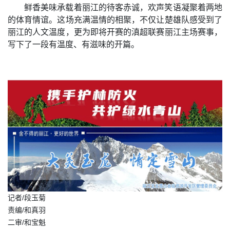
鲜香美味承载着丽江的待客赤诚，欢声笑语凝聚着两地
的体育情谊。这场充满温情的相聚，不仅让楚雄队感受到了
丽江的人文温度，更为即将开赛的滇超联赛丽江主场赛事，
写下了一段有温度、有滋味的开篇。
记者/段玉菊
责编/和真羽
二审/和宝魁