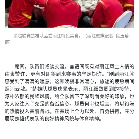
滇超联赛楚雄队品尝丽江特色美食。（丽江融媒记者 段玉菊
摄）
席间，队员们畅谈交流，言语间既有对丽江风土人情的
由衷赞许，更有对即将到来赛事的坚定期许。“刚到丽江就
感受到了满满的暖意，这顿晚餐非常暖心，旅途的疲惫瞬间
烟消云散。”楚雄队球员唐晁表示，丽江细致周到的接待、
淳朴浓郁的民族风情，给全队留下了深刻而美好的印象，也
为大家注入了充足的备战信心。球员何宇也坦言，将以饱满
的热情投入赛前备战，在赛场上全力以赴、奋勇拼搏，充分
展现楚雄代表队的良好精神风貌与体育精神。