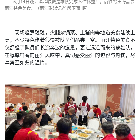
5月14日晚，滇超联赛楚雄队完成入住休整后，前往肴王府品尝
丽江特色美食。（丽江融媒记者 段玉菊 摄）
现场暖意融融，火腿杂锅菜、土猪肉等地道美食陆续上
桌，不少特色佳肴很快被队员们品尝一空。丽江特色美食不
仅舒缓了队员们长途奔波的疲惫，更让远道而来的楚雄队，
在醇厚鲜香的丽江风味中，真切感受丽江的包容与热忱，尽
享宾至如归的温情。