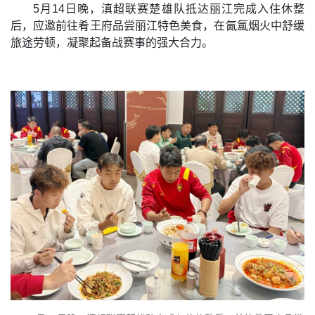
5月14日晚，滇超联赛楚雄队抵达丽江完成入住休整
后，应邀前往肴王府品尝丽江特色美食，在氤氲烟火中舒缓
旅途劳顿，凝聚起备战赛事的强大合力。