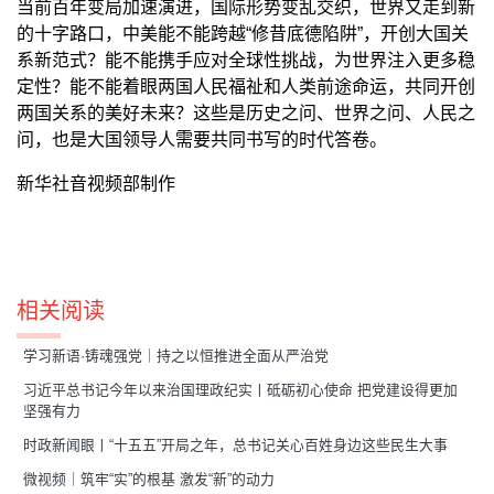
当前百年变局加速演进，国际形势变乱交织，世界又走到新
的十字路口，中美能不能跨越“修昔底德陷阱”，开创大国关
系新范式？能不能携手应对全球性挑战，为世界注入更多稳
定性？能不能着眼两国人民福祉和人类前途命运，共同开创
两国关系的美好未来？这些是历史之问、世界之问、人民之
问，也是大国领导人需要共同书写的时代答卷。
新华社音视频部制作
相关阅读
学习新语·铸魂强党｜持之以恒推进全面从严治党
习近平总书记今年以来治国理政纪实丨砥砺初心使命 把党建设得更加
坚强有力
时政新闻眼丨“十五五”开局之年，总书记关心百姓身边这些民生大事
微视频｜筑牢“实”的根基 激发“新”的动力