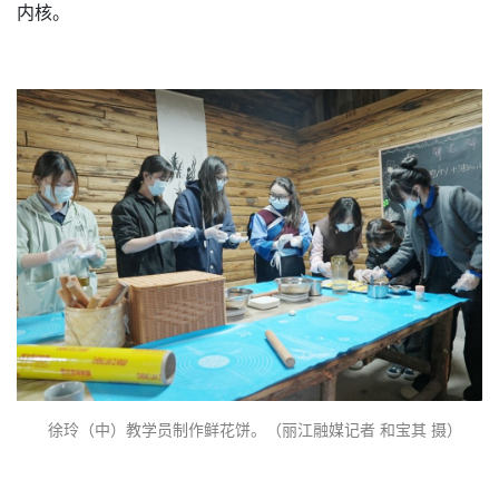
内核。
徐玲（中）教学员制作鲜花饼。（丽江融媒记者 和宝其 摄）