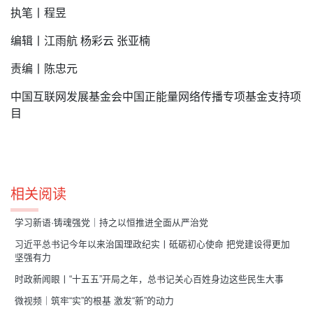
执笔丨程昱
编辑丨江雨航 杨彩云 张亚楠
责编丨陈忠元
中国互联网发展基金会中国正能量网络传播专项基金支持项
目
相关阅读
学习新语·铸魂强党｜持之以恒推进全面从严治党
习近平总书记今年以来治国理政纪实丨砥砺初心使命 把党建设得更加
坚强有力
时政新闻眼丨“十五五”开局之年，总书记关心百姓身边这些民生大事
微视频｜筑牢“实”的根基 激发“新”的动力