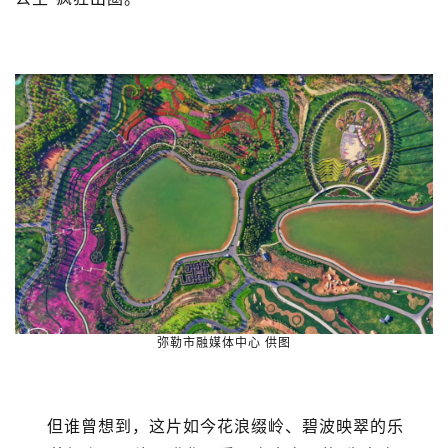
弥勒市融媒体中心 供图
但谁曾想到，这片如今花浪缀岭、碧波映翠的乐