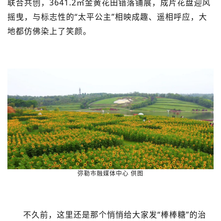
联合共创，3641.2㎡金黄花田错落铺展，成片花盘迎风
摇曳，与标志性的“太平公主”相映成趣、遥相呼应，大
地都仿佛染上了笑颜。
弥勒市融媒体中心 供图
不久前，这里还是那个悄悄给大家发“棒棒糖”的治