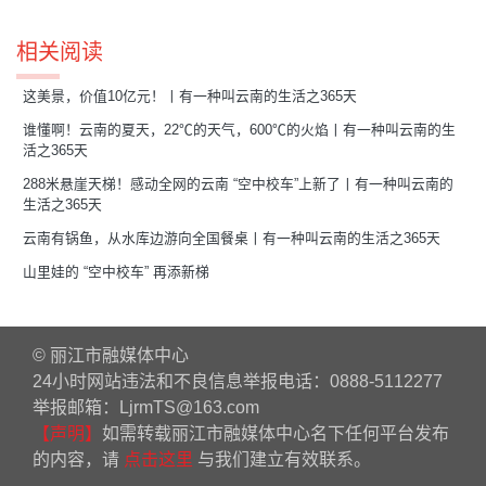
相关阅读
这美景，价值10亿元！丨有一种叫云南的生活之365天
谁懂啊！云南的夏天，22℃的天气，600℃的火焰丨有一种叫云南的生
活之365天
288米悬崖天梯！感动全网的云南 “空中校车”上新了丨有一种叫云南的
生活之365天
云南有锅鱼，从水库边游向全国餐桌丨有一种叫云南的生活之365天
山里娃的 “空中校车” 再添新梯
© 丽江市融媒体中心
24小时网站违法和不良信息举报电话：0888-5112277
举报邮箱：LjrmTS@163.com
【声明】
如需转载丽江市融媒体中心名下任何平台发布
的内容，请
点击这里
与我们建立有效联系。