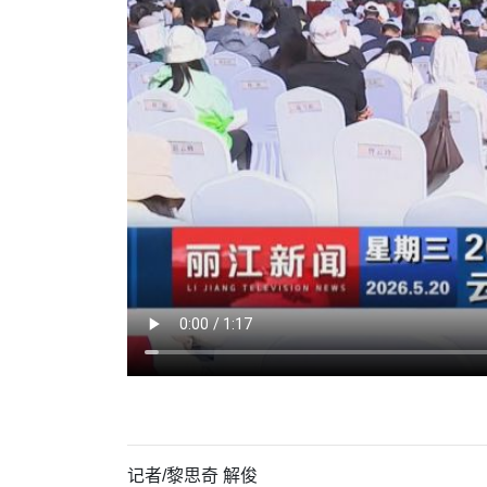
记者/
黎思奇 解俊