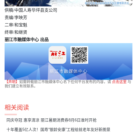
供稿/中国人寿华坪县支公司
责编/李映芳
二审/
和宝
魁
终审/和继贤
丽江市融媒体中心 出品
【声明】
如需转载丽江市融媒体中心名下任何平台发布的内容，请
点击这里
与
我们建立有效联系。
相关阅读
同庆夺冠 惠享清凉 丽江暑期消费券8月6日准时开抢
十年覆盖5亿人次！国寿“银龄安康”工程绘就老年友好新图景