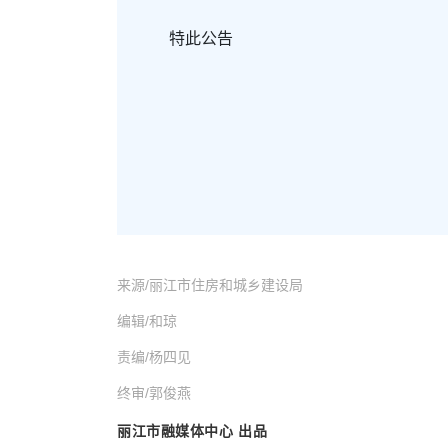
特此公告
来源/丽江市住房和城乡建设局
编辑/和琼
责编/杨四见
终审/郭俊燕
丽江市融媒体中心 出品