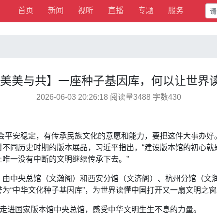
首页
新闻
视听
直播
专题
服务
·美美与共】一座种子基因库，何以让世界
2026-06-03 20:26:18 阅读量3488 字数430
安稳定，有传承民族文化的意愿和能力，要把这件大事办好。”2
对不同历史时期的版本展品，习近平指出，“建设版本馆的初心就
唯一没有中断的文明继续传承下去。”
中央总馆（文瀚阁）和西安分馆（文济阁）、杭州分馆（文润阁
为“中华文化种子基因库”，为世界读懂中国打开又一扇文明之窗
走进国家版本馆中央总馆，感受中华文明生生不息的力量。