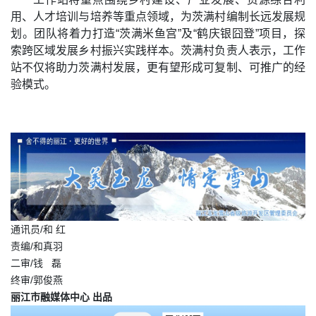
用、人才培训与培养等重点领域，为茨满村编制长远发展规
划。团队将着力打造“茨满米鱼宫”及“鹤庆银囧登”项目，探
索跨区域发展乡村振兴实践样本。茨满村负责人表示，工作
站不仅将助力茨满村发展，更有望形成可复制、可推广的经
验模式。
通讯员/和 红
责编/和真羽
二审/钱 磊
终审/郭俊燕
丽江市融媒体中心 出品