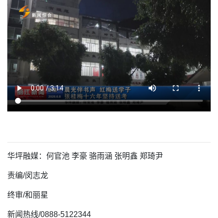
华坪融媒：何官池 李豪 骆雨涵 张明鑫 郑琦尹
责编/闵志龙
终审/和丽星
新闻热线/0888-5122344