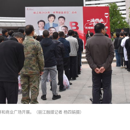
动在祥和商业广场开展。（丽江融媒记者 杨四娟摄）