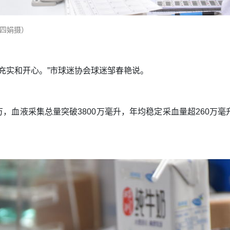
杨四娟摄）
别充实和开心。”市球迷协会球迷邹春艳说。
4万，血液采集总量突破3800万毫升，年均稳定采血量超260