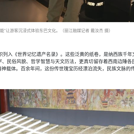
能”让游客沉浸式体验东巴文化。（丽江融媒记者 戴汝杰 摄）
组织列入《世界记忆遗产名录》。这些泛黄的纸卷，是纳西族千
字、民俗风貌、哲学智慧与天文历法，更真切留存着西南边陲各
精神载体。百余年间，这份传世瑰宝历经漂泊流失，民族文脉的