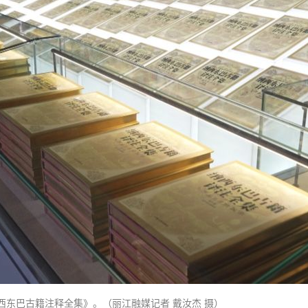
东巴古籍注释全集》。（丽江融媒记者 戴汝杰 摄）