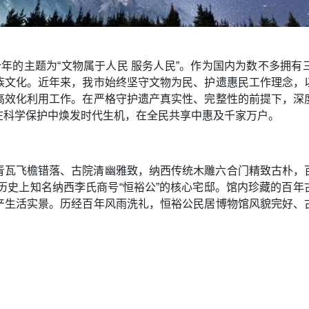
”，今年的主题为“文物属于人民 服务人民”。作为国内为数不多
族文化。近年来，我市始终坚守文物为民、护遗惠民工作理念，
高效化利用工作。在严格守护遗产真实性、完整性的前提下，深
在科学保护中焕发时代生机，在全民共享中惠及千家万户。
青瓦飞檐错落、古院清幽雅致，纳西传统木雕六合门精致古朴，
是历史上知名纳西李氏商号“恒裕公”的核心宅邸。馆内珍藏的百
产生活实景。历经百年风雨洗礼，恒裕公民居博物馆风貌完好、
）