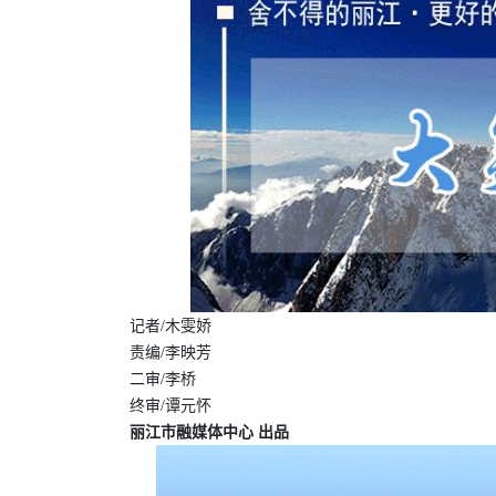
记者/木雯娇
责编/李映芳
二审/李桥
终审/谭元怀
丽江市融媒体中心 出品