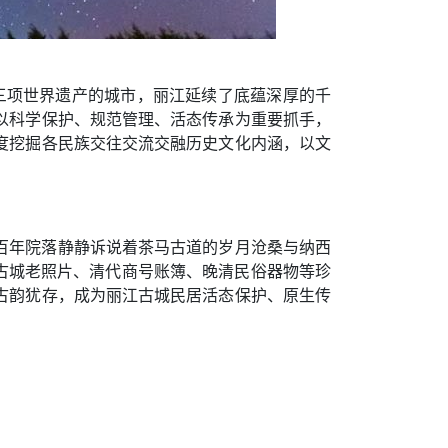
拥有三项世界遗产的城市，丽江延续了底蕴深厚的千
以科学保护、规范管理、活态传承为重要抓手，
度挖掘各民族交往交流交融历史文化内涵，以文
百年院落静静诉说着茶马古道的岁月沧桑与纳西
年古城老照片、清代商号账簿、晚清民俗器物等珍
古韵犹存，成为丽江古城民居活态保护、原生传