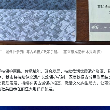
江古城保护条例》等古城相关政策手册。（丽江融媒记者 木雯娇 摄）
坚持保护惠民、传承赋能、融合发展，持续盘活优质遗产资源、释
一步，我市将持续健全遗产长效保护机制，深度挖掘古城民族团
市提质发展，持续夯实古城保护根基、激活文化内生动力，让丽
的壮美画卷在丽江大地徐徐铺展。