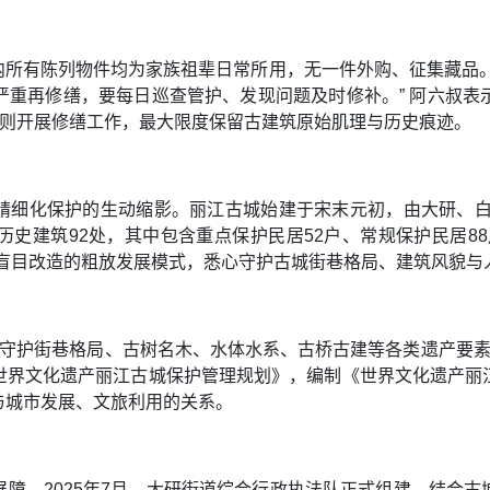
内所有陈列物件均为家族祖辈日常所用，无一件外购、征集藏品。
严重再修缮，要每日巡查管护、发现问题及时修补。” 阿六叔表
原则开展修缮工作，最大限度保留古建筑原始肌理与历史痕迹。
精细化保护的生动缩影。丽江古城始建于宋末元初，由大研、白沙
史建筑92处，其中包含重点保护民居52户、常规保护民居8
、盲目改造的粗放发展模式，悉心守护古城街巷格局、建筑风貌与
守护街巷格局、古树名木、水体水系、古桥古建等各类遗产要素
世界文化遗产丽江古城保护管理规划》，编制《世界文化遗产丽
与城市发展、文旅利用的关系。
障，2025年7月，大研街道综合行政执法队正式组建。结合