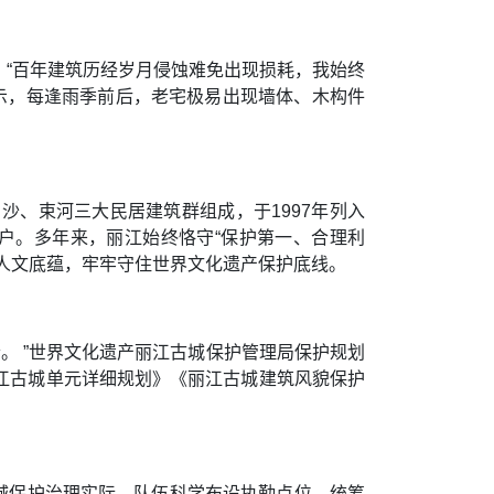
“百年建筑历经岁月侵蚀难免出现损耗，我始终
示，每逢雨季前后，老宅极易出现墙体、木构件
、束河三大民居建筑群组成，于1997年列入
8户。多年来，丽江始终恪守“保护第一、合理利
人文底蕴，牢牢守住世界文化遗产保护底线。
。 ”世界文化遗产丽江古城保护管理局保护规划
江古城单元详细规划》《丽江古城建筑风貌保护
古城保护治理实际，队伍科学布设执勤点位、统筹