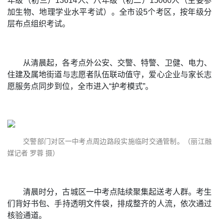
年级（初三）13614人、八年级（初二）15060人（主要参
加生物、地理学业水平考试）。全市设5个考区，按年级分
层布点组织考试。
从清晨起，各考点外公安、交警、特警、卫健、电力、
住建及属地街道与志愿者队伍联动值守，爱心企业与家长志
愿服务点同步到位，全市进入“护考模式”。
交警部门对区一中考点周边路段实施临时交通管制。（丽江融
媒记者 罗蓉 摄）
清晨时分，古城区一中考点陆续聚集起送考人群。考生
们背好书包、手持透明文件袋，排成整齐的人流，依次通过
核验通道。