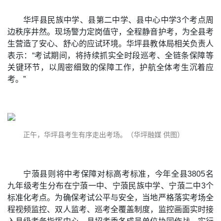
华坪县民族中学、县第二中学、县中心中学3个考点周
边秩序井然。现场警力定岗值守，全程静音护考，为全县考
生营造了安心、舒心的应试环境。华坪县教体局相关负责人
表示：“考试期间，将持续抓实全时段巡考、全链条保障等
关键环节，以周密细致的保障工作，护航全体考生沉着应
考。”
正午，华坪县考生有序走出考场。（华坪融媒 供图）
宁蒗县则将中考保障对标高考标准，今年全县3805名
九年级考生分布在宁蒗一中、宁蒗民族中学、宁蒗二中3个
标准化考点。为确保考试公平与安全，当地严格落实考场全
程视频监控、双人监考、巡考全覆盖制度，监控画面实时接