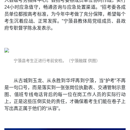
入县级考务指挥中心。县招考委各成员单位协同作战，实行
24小时应急值守，畅通咨询与应急处置渠道。“招考委各成
员单位都按高考标准，为今年中考做了充分保障，希望每个
考生沉着应战、正常发挥。”宁蒗县教体局党组成员、县政
府专职督学陈永发表示。
宁蒗县考生正进行考前安检。（宁蒗融媒 供图）
从古城到玉龙、从永胜到华坪再到宁蒗，当“护考”不再
是一句口号，而是落实到一张张岗位执勤表、交通管制示意
图、值班专线电话背后的每一位在岗工作人员的实际行动
上，正是这些压倒实处的责任，才确保着考生们能在卷子上
写出真正属于他们的“从容”。