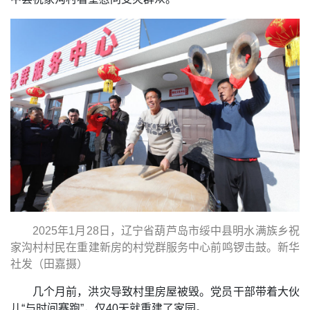
2025年1月28日，辽宁省葫芦岛市绥中县明水满族乡祝
家沟村村民在重建新房的村党群服务中心前鸣锣击鼓。新华
社发（田嘉摄）
几个月前，洪灾导致村里房屋被毁。党员干部带着大伙
儿“与时间赛跑”，仅40天就重建了家园。