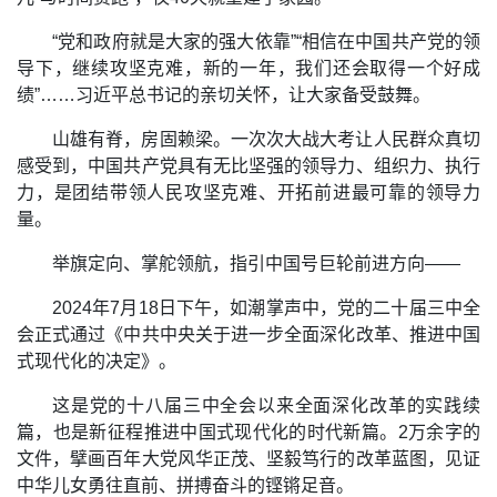
“党和政府就是大家的强大依靠”“相信在中国共产党的领
导下，继续攻坚克难，新的一年，我们还会取得一个好成
绩”……习近平总书记的亲切关怀，让大家备受鼓舞。
山雄有脊，房固赖梁。一次次大战大考让人民群众真切
感受到，中国共产党具有无比坚强的领导力、组织力、执行
力，是团结带领人民攻坚克难、开拓前进最可靠的领导力
量。
举旗定向、掌舵领航，指引中国号巨轮前进方向——
2024年7月18日下午，如潮掌声中，党的二十届三中全
会正式通过《中共中央关于进一步全面深化改革、推进中国
式现代化的决定》。
这是党的十八届三中全会以来全面深化改革的实践续
篇，也是新征程推进中国式现代化的时代新篇。2万余字的
文件，擘画百年大党风华正茂、坚毅笃行的改革蓝图，见证
中华儿女勇往直前、拼搏奋斗的铿锵足音。