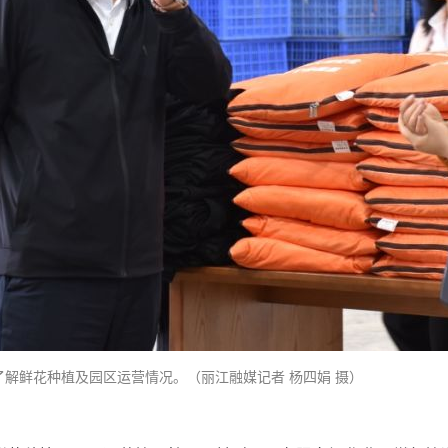
解鲜花种植及园区运营情况。（丽江融媒记者 杨四娟 摄）