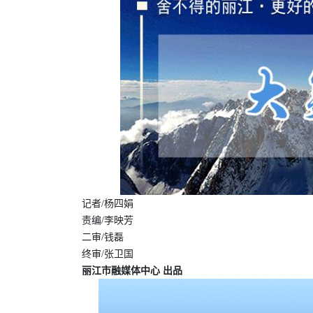
记者/杨四娟
责编/李映芳
二审/钱磊
终审/张卫国
丽江市融媒体中心 出品