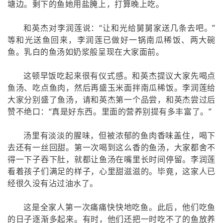
塘边。剩下的鱼她用盐腌上，打算晚上吃。
和英杰对李润莲说：“让和光给舅舅家送几条去吧。”
等和光送鱼回来，李润莲已做好一锅南瓜稀饭、两大碗
鱼。乳白的鱼汤如奶浆般呈现在大家面前。
这顿早饭吃起来很有仪式感。和英杰提议大家先喝点
鱼汤、吃点鱼肉，然后再盛玉米面拌南瓜稀饭。李润莲给
大家分别盛了鱼汤，请和英杰第一个品尝，和英杰尝过后
赞不绝口：“真是好东西。里面的营养别提有多丰富了。”
汤里有淡淡的腥味，但被浓郁的鱼肉香味盖住，喝下
去还有一丝回甜。第一次喝到这么香的鱼汤，大家都舍不
得一下子吞下肚，就都让鱼汤在嘴里长时间停留。李润莲
看着孩子们满足的样子，心里甜滋滋的。毕竟，这家人已
经很久没有沾过油水了。
这是全家人第一次痛痛快快地吃鱼。此后，他们吃鱼
的日子逐渐多起来。有时，他们还把一时吃不了的鱼放养