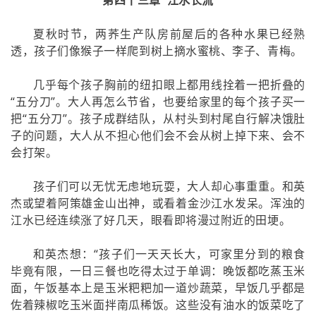
夏秋时节，两荞生产队房前屋后的各种水果已经熟
透，孩子们像猴子一样爬到树上摘水蜜桃、李子、青梅。
几乎每个孩子胸前的纽扣眼上都用线拴着一把折叠的
“五分刀”。大人再怎么节省，也要给家里的每个孩子买一
把“五分刀”。孩子成群结队，从村头到村尾自行解决饿肚
子的问题，大人从不担心他们会不会从树上掉下来、会不
会打架。
孩子们可以无忧无虑地玩耍，大人却心事重重。和英
杰或望着阿策雄金山出神，或看着金沙江水发呆。浑浊的
江水已经连续涨了好几天，眼看即将漫过附近的田埂。
和英杰想：“孩子们一天天长大，可家里分到的粮食
毕竟有限，一日三餐也吃得太过于单调：晚饭都吃蒸玉米
面，午饭基本上是玉米粑粑加一道炒蔬菜，早饭几乎都是
佐着辣椒吃玉米面拌南瓜稀饭。这些没有油水的饭菜吃了