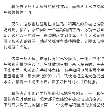
和英杰没把固定鱼线的树枝拔起，而是从江水中捞起
鱼线慢慢往回收。
突然，这根鱼线猛地往水里钻，和英杰的手被扯得隐
隐辣疼。接着，水中闯出一个黑黝黝的东西，像箭一般直
朝江边的沙石冲过来，岸边的水立刻变浑，几个大水花溅
湿了和英杰的裤子。他赶紧抓住鱼线往回收，让那家伙挣
扎着游向岸边。
这是一条大鱼。这家伙肯定已经挣扎了一夜，怪不得
鱼线被它扯到岸边了。鱼线收到只剩下两米左右时，鱼头
露出水面，和英杰左手扯住鱼线，右手如闪电般将两个手
指塞进鱼嘴，用大拇指紧紧一扣，飞快地把这条大鱼提出
水面。接着一个箭步上去，花了好长时间才把它制服。
和英杰让刚到这里放牛的和光把鱼扛回去，带上和在
继续查看其他鱼线，但大部分鱼线没有被拉动过的痕迹。
来到乌罗沟下方的回水湾，一个长年堆积而成的沙滩呈现