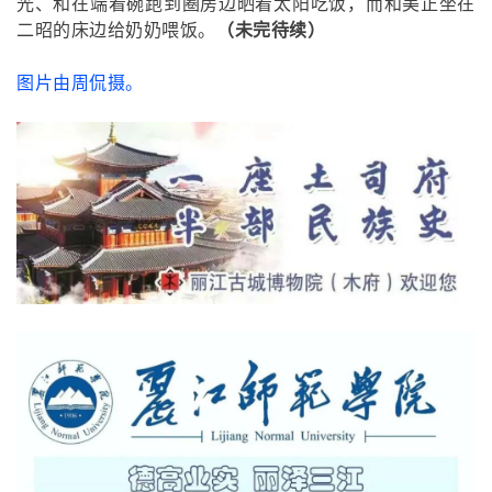
光、和在端着碗跑到圈房边晒着太阳吃饭，而和美正坐在
二昭的床边给奶奶喂饭。
（未完待续）
图片由周侃摄。