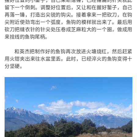
留下一个倒刺。调整好位置后，又让和在握好錾子，自己
再落一锤，打造出尖锐的钩尖。接着拿来一把砍刀，在钩
尖附近使劲弯出一个弧度，鱼钩的模样就出来了。最后用
砍刀把缝衣针的针尖处压卷成芝麻粒大的一个圈，做成用
来拴线的鱼钩尾柄。
和英杰把制作好的鱼钩再次放进火塘烧红，然后赶紧
用火钳夹出来往水盆里丢。此时，已经淬火的鱼钩变得十
分坚硬。