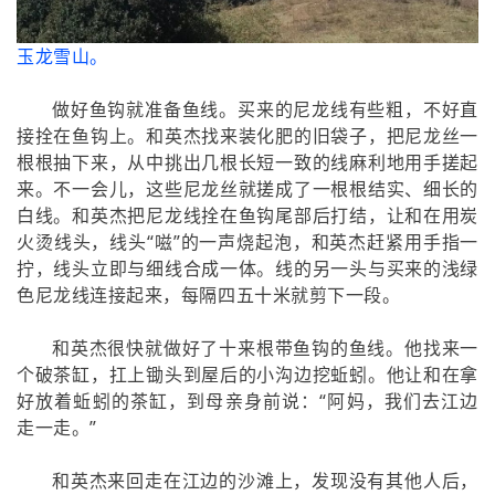
玉龙雪山。
做好鱼钩就准备鱼线。买来的尼龙线有些粗，不好直
接拴在鱼钩上。和英杰找来装化肥的旧袋子，把尼龙丝一
根根抽下来，从中挑出几根长短一致的线麻利地用手搓起
来。不一会儿，这些尼龙丝就搓成了一根根结实、细长的
白线。和英杰把尼龙线拴在鱼钩尾部后打结，让和在用炭
火烫线头，线头“嗞”的一声烧起泡，和英杰赶紧用手指一
拧，线头立即与细线合成一体。线的另一头与买来的浅绿
色尼龙线连接起来，每隔四五十米就剪下一段。
和英杰很快就做好了十来根带鱼钩的鱼线。他找来一
个破茶缸，扛上锄头到屋后的小沟边挖蚯蚓。他让和在拿
好放着蚯蚓的茶缸，到母亲身前说：“阿妈，我们去江边
走一走。”
和英杰来回走在江边的沙滩上，发现没有其他人后，