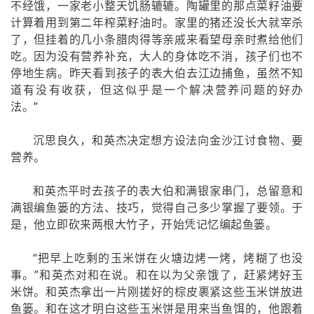
不经饿，一家老小整天饥肠辘辘。陶罐里的那点菜籽油要
计算着用到第二年榨菜籽油时。家里的猪还没长大就宰杀
了，但挂着的几小条腊肉得等亲戚来看望母亲时煮给他们
吃。因为没有营养补充，大人的身体吃不消，孩子们也不
停地生病。昨天看到孩子的表大伯去江边捕鱼，虽然不知
道有没有收获，但这似乎是一个解决营养问题的好办
法。”
沉思良久，和英杰决定想方设法向金沙江讨食物、要
营养。
和英杰平时去孩子的表大伯和满银家串门，总留意和
满银编鱼篓的方法、技巧，觉得自己多少掌握了要领。于
是，他立即砍来两根大竹子，开始凭记忆编起鱼篓。
“把早上吃剩的玉米饼在火塘边烤一烤，烤糊了也没
事。”和英杰对和在说。和在以为父亲饿了，赶紧烤好玉
米饼。和英杰拿出一片刚搓好的棕皮裹紧这些玉米饼放进
鱼篓。和在这才明白这些玉米饼是用来当鱼饵的，他跟着