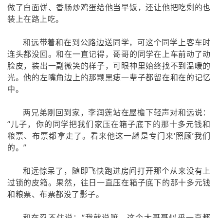
做了白面饼、香肠炒鸡蛋给他当早饭，还让他把吃剩的也
装上在路上吃。
和远带着和在到公路边送同学，可这个同学上客车时
连头都没回。和在一直记得，哥哥的同学在上车前动了动
脸皮，装出一副微笑的样子，可眼神里始终找不到温暖的
光。他的左嘴角边上的那颗黑痣一辈子都留在和在的记忆
中。
两兄弟刚回到家，李润莲站在屋檐下轻声对和远说：
“儿子，你的同学把我们家压在箱子底下的那十多元钱和
粮票、布票都拿走了。看来他这一趟是专门来‘照顾’我们
的。”
和远惊呆了，随即飞快跑进房间打开那个从来没有上
过锁的皮箱。果然，往日一直压在箱子底下的那十多元钱
和粮票、布票都没了影子。
和在忍不住说：“我就说嘛，这个大哥哥似乎一直都