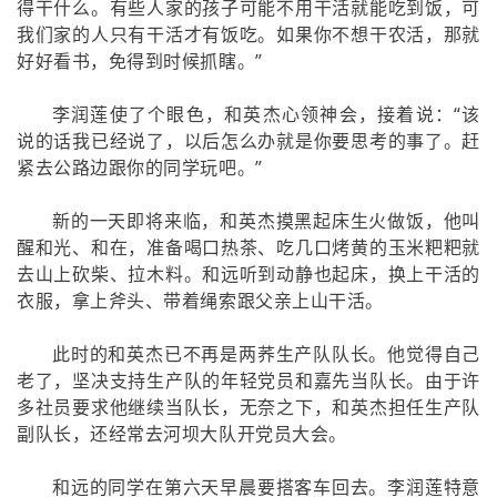
得干什么。有些人家的孩子可能不用干活就能吃到饭，可
我们家的人只有干活才有饭吃。如果你不想干农活，那就
好好看书，免得到时候抓瞎。”
李润莲使了个眼色，和英杰心领神会，接着说：“该
说的话我已经说了，以后怎么办就是你要思考的事了。赶
紧去公路边跟你的同学玩吧。”
新的一天即将来临，和英杰摸黑起床生火做饭，他叫
醒和光、和在，准备喝口热茶、吃几口烤黄的玉米粑粑就
去山上砍柴、拉木料。和远听到动静也起床，换上干活的
衣服，拿上斧头、带着绳索跟父亲上山干活。
此时的和英杰已不再是两荞生产队队长。他觉得自己
老了，坚决支持生产队的年轻党员和嘉先当队长。由于许
多社员要求他继续当队长，无奈之下，和英杰担任生产队
副队长，还经常去河坝大队开党员大会。
和远的同学在第六天早晨要搭客车回去。李润莲特意