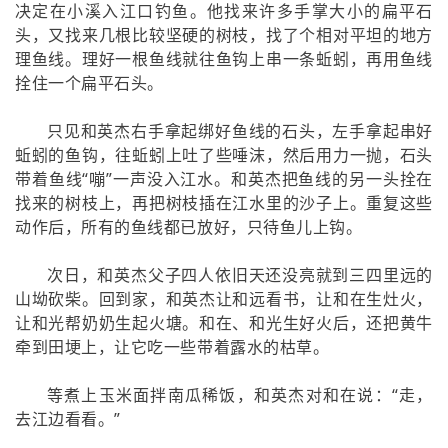
决定在小溪入江口钓鱼。他找来许多手掌大小的扁平石
头，又找来几根比较坚硬的树枝，找了个相对平坦的地方
理鱼线。理好一根鱼线就往鱼钩上串一条蚯蚓，再用鱼线
拴住一个扁平石头。
只见和英杰右手拿起绑好鱼线的石头，左手拿起串好
蚯蚓的鱼钩，往蚯蚓上吐了些唾沫，然后用力一抛，石头
带着鱼线“嘣”一声没入江水。和英杰把鱼线的另一头拴在
找来的树枝上，再把树枝插在江水里的沙子上。重复这些
动作后，所有的鱼线都已放好，只待鱼儿上钩。
次日，和英杰父子四人依旧天还没亮就到三四里远的
山坳砍柴。回到家，和英杰让和远看书，让和在生灶火，
让和光帮奶奶生起火塘。和在、和光生好火后，还把黄牛
牵到田埂上，让它吃一些带着露水的枯草。
等煮上玉米面拌南瓜稀饭，和英杰对和在说：“走，
去江边看看。”