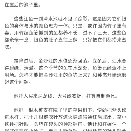
在屋后的池子里。
这些江鱼一到清水池就不见了踪影，这是因为它们银
色的身体与水的颜色融为一体。只是，或许因为竹子里有
毒，用竹编鱼篓抓到的鱼都养不长，过不了三天，这些鱼
都奄奄一息，银色的肚子直往上翻，只好把它们都捞来煮
吃。
霜降过后，金沙江的水位逐渐回落。立冬后，江水变
得碧绿、清澈。这个季节的鱼在水深处，鱼篓已经派不上
用场。怎样才能把金沙江里的鱼钓上来？和英杰开始琢磨
起这个问题。
他托人买来尼龙线、大号缝衣针，打算自制渔具。
他把一根木桩支在院子里的苹果树下，使劲把斧头砍
进木桩，把十几根缝衣针放进火塘烧得通红后取出，拿小
铁锤把针眼一头垫在斧头的顶部锤扁。他让和在握住一个
摆好位置的小錾子，自己果断落锤，已经锤扁的针头就此