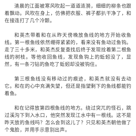
清晨的江面被寒风吹起一道道涟漪，细细的柳条也跟
着飘动。风吹在身上，仿佛把衣服、裤子都扒干净了，和
在接连打了几个冷颤。
和英杰带着和在从昨天傍晚放鱼线的地方开始收鱼
线。第一根鱼线依然绷得紧紧的，看来没有鱼动过鱼钩。
走了三十多米，和英杰反复查找后终于发现拴着第二根鱼
线的树枝。等他收回鱼线，发现鱼钩上的蚯蚓没了，显
然，有一条刁钻的鱼吃了蚯蚓却没被钩住。
第三根鱼线没有移动过的痕迹，和英杰就没有去动
它。和在的心中充满失望，但还是指望剩下的鱼线都能钓
着鱼。
和在记得放第四根鱼线的地方。绕过突兀的怪石，跳
过溪沟下到入水口，他突然发现江水中有一根线。这不是
昨天放的鱼线吗？怎么会到这儿了？只见和英杰朝他做了
个鬼脸，并用手示意别出声。