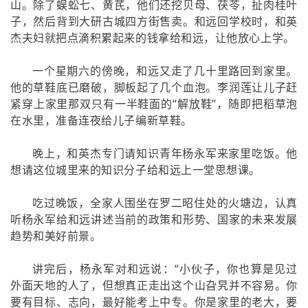
山。除了蜈蚣七、黄芪，他们还挖贝母、茯苓，扯肉桂叶
子，然后背到大研古城四方街售卖。和远回学校时，和英
杰夫妇就把点滴积累起来的钱拿给和远，让他放心上学。
一个星期六的傍晚，和远又走了几十里路回到家里。
他的草鞋底已磨破，脚板起了几个血泡。李润莲让儿子赶
紧穿上家里那双只有一半鞋面的“解放鞋”，随即把稻草泡
在水里，准备连夜给儿子编新草鞋。
晚上，和英杰专门请知识青年杨永军来家里吃饭。他
想请这位城里来的知识分子给和远上一堂思想课。
吃过晚饭，全家人围坐在罗二昭住处的火塘边，认真
听杨永军给和远讲述当前的政策和形势、国家的未来发展
趋势和美好前景。
讲完后，杨永军对和远说：“小伙子，你也算是见过
外面天地的人了，但想真正走出这个山旮旯并不容易。你
要有目标、志向，最好能考上中专。你是家里的老大，要