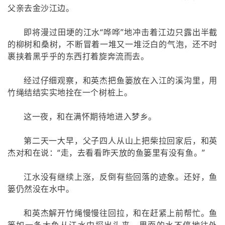
父亲去金沙江边。
即将漫过田埂的江水“哗哗”地冲击着江边只露出半截
的柳树和桑树，不断冒着一堆又一堆泛白的气泡，还不时
裹挟着黑乎乎的东西打着旋奔流而去。
经过仔细观察，和英杰把鱼篓放在入江的溪沟里，用
竹绳结结实实地拴在一个树桩上。
这一夜，和在满怀期待地进入梦乡。
第二天一大早，父子四人从山上把柴拉回家后，和英
杰对和在说：“走，去看看昨天放的鱼篓里有没有鱼。”
江水没有继续上涨，反倒有些回落的迹象。还好，鱼
篓仍然没在水中。
和英杰解开竹绳慢慢往回拉，和在赶紧上前帮忙。鱼
篓如一条大鱼从江水中探出头来，里面的水不停地往外