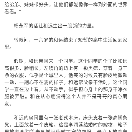
给弟弟、妹妹带好头，让他们都能像你一样到外面的世界
看看。”
杨永军的话让和远生出一股新的力量。
转眼间，十六岁的和远结束了短暂的高中生活回到家
里。
假期，和远带回来一个同学。这个同学的个子比和远
高很多，脸稍长，左嘴角的边上有一颗黑痣，穿着一身干
净的衣服，似乎是个城里人。他笑的时候只有脸皮稍微动
一动，一副心不在焉的样子。和远帮父亲干活时，这个同
学一直在边上看，从不动手，似乎担心身上的那身干净衣
服被弄脏。和在从心底觉得这个人并不是哥哥的真心朋
友。
和远的房间里有一张老式木床，床头支着一张高脚条
凳，上面放着一个皮箱。这是李润莲结婚时的嫁妆，箱子
里放着李润莲去县城赶街时才穿的衣服，最底下放着布