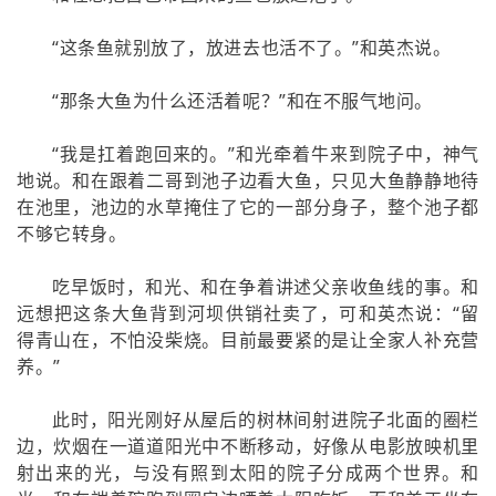
“这条鱼就别放了，放进去也活不了。”和英杰说。
“那条大鱼为什么还活着呢？”和在不服气地问。
“我是扛着跑回来的。”和光牵着牛来到院子中，神气
地说。和在跟着二哥到池子边看大鱼，只见大鱼静静地待
在池里，池边的水草掩住了它的一部分身子，整个池子都
不够它转身。
吃早饭时，和光、和在争着讲述父亲收鱼线的事。和
远想把这条大鱼背到河坝供销社卖了，可和英杰说：“留
得青山在，不怕没柴烧。目前最要紧的是让全家人补充营
养。”
此时，阳光刚好从屋后的树林间射进院子北面的圈栏
边，炊烟在一道道阳光中不断移动，好像从电影放映机里
射出来的光，与没有照到太阳的院子分成两个世界。和