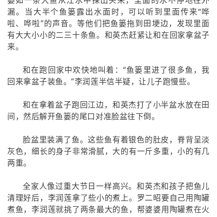
漏。当大半个鱼篓露出水面时，可以听到里面传来“哗
啦、哗啦”的声音。等他们把鱼篓拖到田埂边，发现里面
有大大小小的二三十条鱼。和英杰赶紧让和在回家拿盆子
来。
和在跑回家中欢快地叫着：“鱼篓里进了很多鱼，我
回来拿盆子装鱼。”李润莲半信半疑，让儿子跑慢些。
和在拿着盆子跑回江边，和英杰打了小半盆水放在田
间，然后解开鱼篓的尾口对准脸盆往下倒。
脸盆里装满了鱼。这些鱼有着银色的肚皮，脊背呈淡
灰色，细长的身子非常滑腻，大的有一斤多重，小的有几
两重。
全家人像过重大节日一样高兴。和英杰和孩子把鱼儿
清理好后，李润莲拿了些小的煮上。罗二昭要自己用陶罐
煮鱼，李润莲就挑了两条最大的鱼，帮婆婆用陶罐煮在火