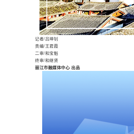
记者/吕坤钊
责编/王君霞
二审/和宝魁
终审/和继贤
丽江市融媒体中心 出品