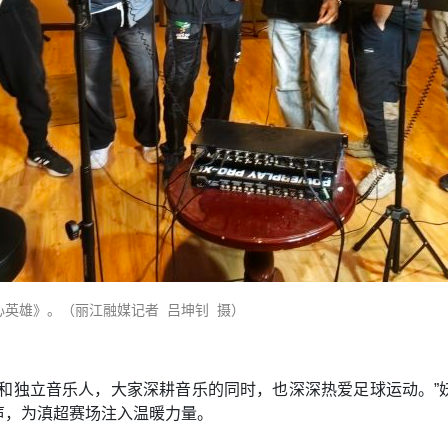
心英雄》。（丽江融媒记者 吕坤钊 摄）
员和独立音乐人，大家深耕音乐的同时，也深深热爱足球运动。”
声，为滇超赛场注入温暖力量。