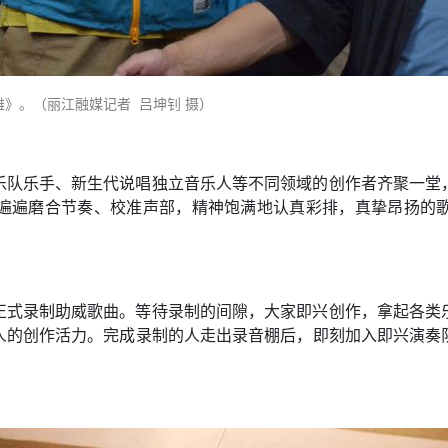
》。（丽江融媒记者 吕坤钊 摄）
乐队乐手、新生代说唱独立音乐人等不同领域的创作者齐聚一堂
遍遍磨合节奏、校准声部，精神饱满地认真彩排，真挚昂扬的
正式录制助威歌曲。等待录制的间隙，大家即兴创作，拿起各类
人的创作活力。完成录制的人走出录音棚后，即刻加入即兴演奏