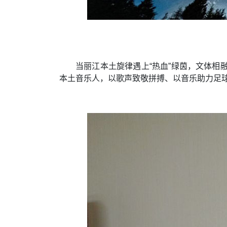
当丽江本土旋律遇上“热血”绿茵，文体相
本土音乐人，以歌声致敬拼搏、以音乐助力足