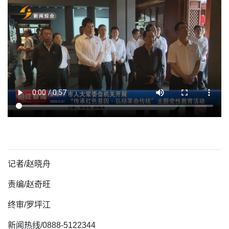
记者/赵晓舟
责编/赵奇旺
终审/罗坪江
新闻热线/0888-5122344