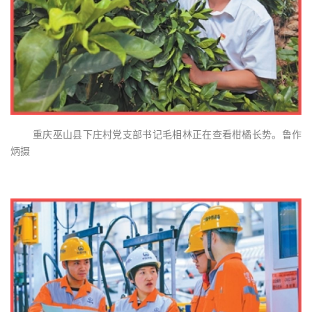
重庆巫山县下庄村党支部书记毛相林正在查看柑橘长势。鲁作
炳摄