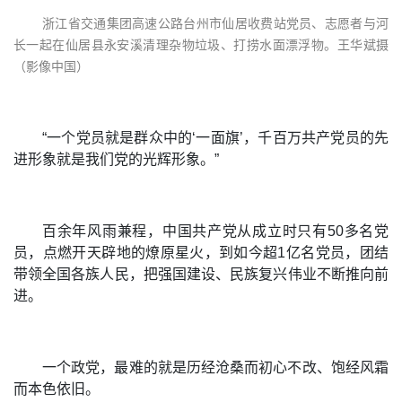
浙江省交通集团高速公路台州市仙居收费站党员、志愿者与河
长一起在仙居县永安溪清理杂物垃圾、打捞水面漂浮物。王华斌摄
（影像中国）
“一个党员就是群众中的‘一面旗’，千百万共产党员的先
进形象就是我们党的光辉形象。”
百余年风雨兼程，中国共产党从成立时只有50多名党
员，点燃开天辟地的燎原星火，到如今超1亿名党员，团结
带领全国各族人民，把强国建设、民族复兴伟业不断推向前
进。
一个政党，最难的就是历经沧桑而初心不改、饱经风霜
而本色依旧。