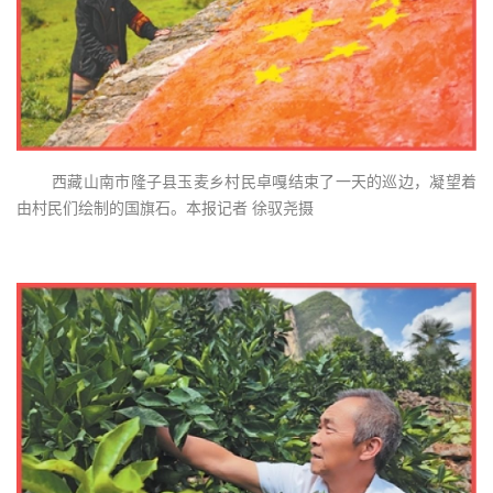
西藏山南市隆子县玉麦乡村民卓嘎结束了一天的巡边，凝望着
由村民们绘制的国旗石。本报记者 徐驭尧摄