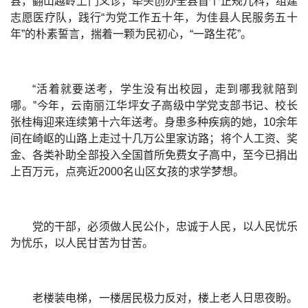
县，翻山越岭上门义诊，牵头创办全县首个正规儿科，组建
志愿医疗队，践行“为党工作五十年，为佳县人民服务五十
年”的朴素誓言，揣着一颗为民初心，“一路生花”。
“活着就要送考，学生没有出校园，走到哪我就陪到
哪。”今年，云南丽江华坪女子高级中学党支部书记、校长
张桂梅迎来连续第十六年送考。身患多种疾病的她，10余年
间在崎岖的山路上走过十几万公里家访路；将个人工资、奖
金、各类补助全部投入全国首所免费女子高中，至今已捐出
上百万元，点亮近2000名山区女孩的求学梦想。
党的干部，必须做人民公仆，忠诚于人民，以人民忧乐
为忧乐，以人民甘苦为甘苦。
老楼装电梯，一楼居民极力反对，楼上老人日思夜盼。