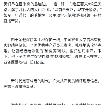
民们吊在百米高的悬崖边，一锤一钎，向绝壁要来8公里天
路，解了几代人的大山之困。“以前凿天路，现在开销路。”
如今，年近七十的毛相林，又主动学习使用短视频给下庄村
直播带货。
四十余载深耕黑土地保护一线，中国农业大学吉林梨树
实验站副站长、全国优秀共产党员王贵满，扎根地头攻坚克
难，让曾经板结沙化的“破皮黄”地块，重归油润丰产。眼
下，他正全力推广保护性耕作“梨树模式”，该技术已在东北
四省区落地推广超1亿亩。
新时代是奋斗者的时代，广大共产党员胸怀理想信念，
矢志不渝拼搏奉献。