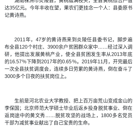
湖南株洲市炎陵县，黄桃缀满枝头，全县黄桃综合产值
达35亿元。今年丰收在望，果农们更挂念一个人：县委原书
记黄诗燕。
2011年，47岁的黄诗燕来到炎陵任县委书记，脚步遍
布全县120个村庄、3900余户贫困群众家中……经过深入调
研，他提出发展黄桃产业，使全县贫困发生率从2013年底
的16.57％下降到2017年的0.65％。2019年11月，开完最后
一次全县扶贫调度会，连续多日劳累的黄诗燕，倒在奋斗了
3000多个日夜的扶贫岗位上。
生前是河北农业大学教授、把上百万亩荒山变成金山的
李保国；北京师范大学硕士毕业后返乡投身脱贫事业、倒在
返岗途中的黄文秀……脱贫攻坚的战场上，1800多名党员
干部为减贫事业献出了自己宝贵的生命。