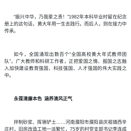
“振兴中华，乃我辈之责！”1982年本科毕业时留在纪念
册上的这句话，黄大年用一生去践行。而后人，则在接力中
传承。
如今，全国涌现出数百个“全国高校黄大年式教师团
队”，广大教师和科研工作者，正把爱国之情、报国之志融
入加快建设教育强国、科技强国、人才强国的伟大实践之
中。
永葆清廉本色
涵养清风正气
拌制砂浆、挥锹铲土……河南濮阳市濮阳县庆祖镇西辛
庄村，旧房改造工地一派繁忙，75岁的村党支部书记李连成