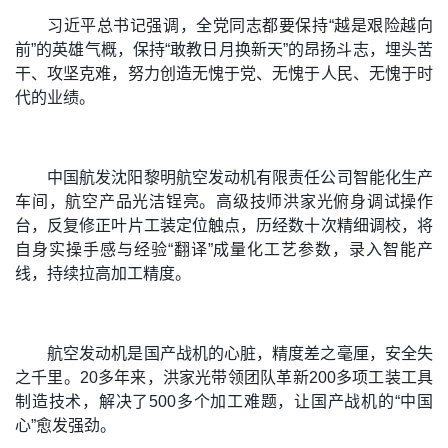
习近平总书记强调，全党同志都要保持“越是艰险越向
前”的英雄气概，保持“敢教日月换新天”的昂扬斗志，埋头苦
干、攻坚克难，努力创造无愧于党、无愧于人民、无愧于时
代的业绩。
中国航发沈阳黎明航空发动机有限责任公司智能化生产
车间，航空产品光洁锃亮。高级技师洪家光俯身调试操作
台，反复修正叶片工装定位触点，历经数十次精细调校，将
自身实操手感与经验“翻译”成量化工艺参数，录入智能产
线，持续拉高加工精度。
航空发动机是国产战机的心脏，精度差之毫厘，安全失
之千里。20多年来，洪家光带领团队革新200多项工装工具
制造技术，解决了500多个加工难题，让国产战机的“中国
心”愈发强劲。