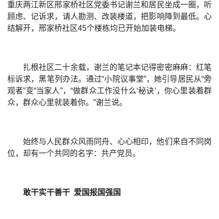
重庆两江新区邢家桥社区党委书记谢兰和居民坐成一圈，听
顾虑、记诉求，请人勘测、改装楼道，把影响降到最低。心
结解开，邢家桥社区45个楼栋均已开始加装电梯。
扎根社区二十余载，谢兰的笔记本记得密密麻麻：红笔
标诉求，黑笔列办法。通过“小院议事堂”，她引导居民从“旁
观者”变“当家人”，“做群众工作没什么‘秘诀’，你心里装着群
众，群众心里就装着你。”谢兰说。
始终与人民群众风雨同舟、心心相印，他们来自不同岗
位，却有一个共同的名字：共产党员。
敢干实干善干
爱国报国强国