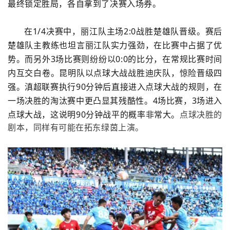
最终锁定胜局，各自拿到了决赛入场券。
在
1/4
决赛中，丽江队主场
2:0战胜
楚雄队晋级。赛后
楚雄队主教练也坦言丽江队实力强劲，在比赛中占据了优
势。而另外
3
场比赛则纷纷以
0:0
的比分，在常规比赛时间
内互交白卷。昆明队以点球大战战胜迪庆队，惊险晋级四
强。滇超联赛执行
90
分钟后直接进入点球大战的规则，在
一场决胜的淘汰赛中更凸显其残酷性。
4
场比赛，
3
场进入
点球大战，这说明
90
分钟战平的概率非常大。
点球决胜的
剧本，同样有可能在拓东绿茵上演。