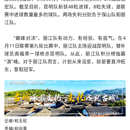
宏队。截至目前，昆明队斩获
48
粒进球，
8
粒失球，是联
赛中进球数量最多的球队。两场失利分别负于保山队和
丽
江队。
“巅峰对决”，
丽江
队
有动力
、
有经验
、
有底气
。在
4
月
11
日联赛第九轮比赛中
，
丽江队
主场迎战
昆明队
，
替补
球员高福荣一球绝杀昆明队。从此，丽江队积分榜独霸
“
滇
”
峰。
对于丽江队而言，计划从来没变，就是要直冲拓
东，誓取冠军。
记者
/和玉松
责编/和润黄