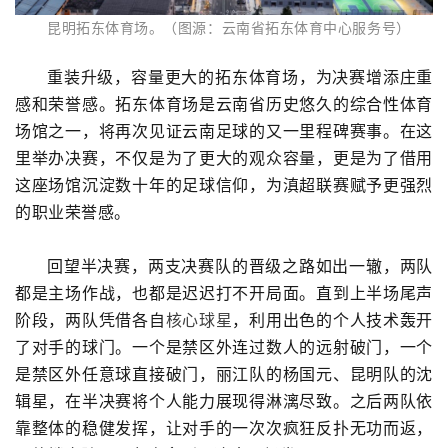
昆明拓东体育场。（
图源：
云南省拓东体育中心服务号）
重装升级，容量
更大
的
拓东体育场，
为决赛增添庄重
感和荣誉感。
拓东体育场
是云南省历史悠久的综合性体育
场馆之一，将再次见证云南足球的又一里程碑赛事。在这
里举办决赛，不仅是为了更大的观众容量，更是为了借用
这座场馆沉淀数十年的足球信仰，为滇超联赛赋予更强烈
的职业荣誉感。
回望半决赛，两支决赛队的晋级之路如出一辙，两队
都是主场作战，也都是迟迟打不开局面。直到上半场尾声
阶段，两队凭借各自
核心球星
，利用出色的个人技术轰开
了对手的球门。一个是禁区外连过数人的远射破门，一个
是禁区外任意球直接破门，丽江队的杨国元、昆明队的沈
辑星，在半决赛将个人能力展现得淋漓尽致。之后两队依
靠整体的稳健发挥，让对手的一次次疯狂反扑无功而返，