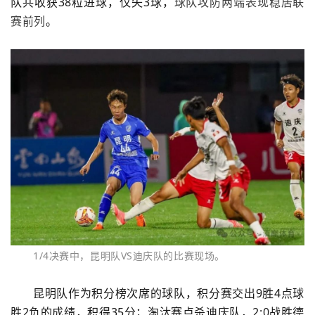
队共收获
38
粒进球，仅失
3
球，
球队攻防两端表现稳居联
赛前列
。
1/4决赛中，昆明
队VS迪庆队的比赛现场。
昆明队作为积分榜次席的球队，积分赛交出
9
胜
4
点球
胜
2
负的成绩，积得
35
分；淘汰赛点杀迪庆队，
2:0
战胜德