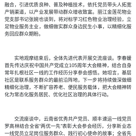
融合，引进优质良种、普及种植技术，依托党员带头人拓宽
产销渠道，以产业发展带动群众增收致富。丽江金莲花物业
党支部书记张婉也谈到，将对标学习红色物业治理经验，立
足物业服务主业，做细做实群众身边民生小事，以精细化服
务回应群众期盼。
实地观摩结束后，全体先进代表开展交流座谈。李春媛
首先传达庆祝中国共产党成立105周年大会精神，结合自身
常年扎根社区一线的工作经历分享参会感悟。她坦言，基层
社区是联系服务群众的最前沿阵地，下一步将持续做深做细
精细化治理，不断扩容养老、便民服务载体，把大会精神转
化为常态化服务居民、优化社区治理的具体行动。
交流座谈中，云南省优秀共产党员、顺丰速运一线党员
罗高林结合全省“两优一先”表彰大会参会经历，分享新业态
一线党员立足岗位服务群众、践行初心使命的故事；全省先