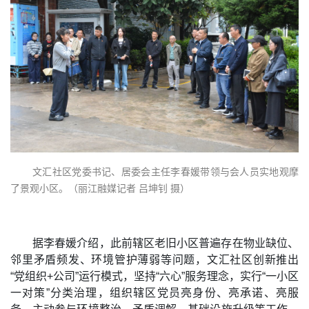
文汇社区党委书记、居委会主任李春媛带领与会人员实地观摩
了景观小区。（丽江融媒记者 吕坤钊 摄）
据李春媛介绍，此前辖区老旧小区普遍存在物业缺位、
邻里矛盾频发、环境管护薄弱等问题，文汇社区创新推出
“党组织+公司”运行模式，坚持“六心”服务理念，实行“一小区
一对策”分类治理，组织辖区党员亮身份、亮承诺、亮服