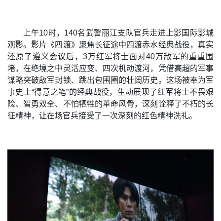
上午10时，140名武警丽江支队官兵走进上影国际影城
观影。影片《四渡》聚焦长征途中四渡赤水经典战役，真实
还原了遵义会议后，3万红军将士面对40万敌军的重重围
堵，在绝境之中灵活应变、四次机动渡河，凭借高超的军事
谋略突破敌军封锁、跳出包围圈的壮阔历史。这场被奉为军
事史上“得意之笔”的经典战役，生动展现了红军将士不畏艰
险、智勇双全、不怕牺牲的革命风骨，深刻诠释了不朽的长
征精神，让在场官兵接受了一次深刻的红色精神洗礼。