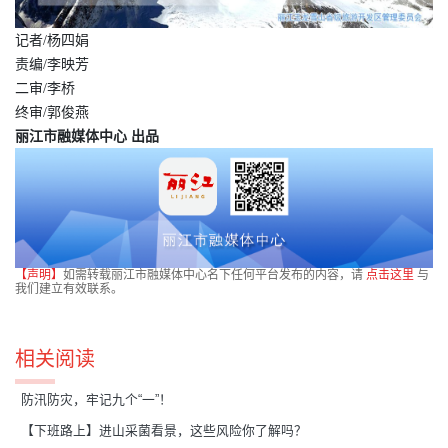
记者/杨四娟
责编/李映芳
二审/李桥
终审/郭俊燕
丽江市融媒体中心 出品
【声明】
如需转载丽江市融媒体中心名下任何平台发布的内容，请
点击这里
与
我们建立有效联系。
相关阅读
防汛防灾，牢记九个“一”！
【下班路上】进山采菌看景，这些风险你了解吗？