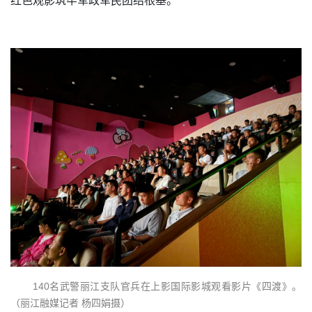
红色观影筑牢军政军民团结根基。
140名武警丽江支队官兵在上影国际影城观看影片《四渡》。
（丽江融媒记者 杨四娟摄）