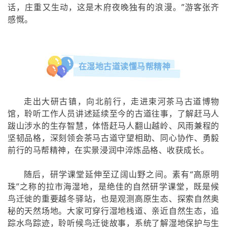
话，庄重又生动，这是木府夜晚独有的浪漫。”游客张齐
感慨。
在湿地古道读懂马帮精神
走出大研古镇，向北前行，走进束河茶马古道博物
馆，聆听工作人员讲述延续至今的古道往事，了解赶马人
跋山涉水的生存智慧，体悟赶马人翻山越岭、风雨兼程的
坚韧品格，深刻领会茶马古道守望相助、同心协作、勇毅
前行的马帮精神，在实景浸润中淬炼品格、收获成长。
随后，研学课堂延伸至辽阔山野之间。素有“高原明
珠”之称的拉市海湿地，是绝佳的自然研学课堂，既是候
鸟迁徙的重要越冬驿站，也是观测高原生态、探索自然奥
秘的天然场地。大家可穿行湿地栈道、亲近自然生态，追
踪水鸟踪迹，聆听候鸟迁徙故事，系统了解湿地保护与生