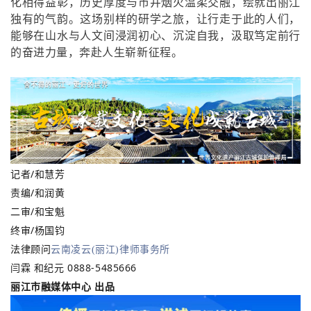
化相得益彰，历史厚度与市井烟火温柔交融，绘就出丽江
独有的气韵。这场别样的研学之旅，让行走于此的人们，
能够在山水与人文间浸润初心、沉淀自我，汲取笃定前行
的奋进力量，奔赴人生崭新征程。
记者/和慧芳
责编/和润黄
二审/和宝魁
终审/杨国钧
法律顾问
云南凌云(丽江)律师事务所
闫霖 和纪元 0888-5485666
丽江市融媒体中心 出品