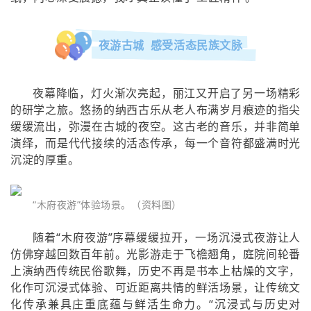
夜游古城 感受活态民族文脉
夜幕降临，灯火渐次亮起，丽江又开启了另一场精彩
的研学之旅。悠扬的纳西古乐从老人布满岁月痕迹的指尖
缓缓流出，弥漫在古城的夜空。这古老的音乐，并非简单
演绎，而是代代接续的活态传承，每一个音符都盛满时光
沉淀的厚重。
“木府夜游”体验场景。（资料图）
随着“木府夜游”序幕缓缓拉开，一场沉浸式夜游让人
仿佛穿越回数百年前。光影游走于飞檐翘角，庭院间轮番
上演纳西传统民俗歌舞，历史不再是书本上枯燥的文字，
化作可沉浸式体验、可近距离共情的鲜活场景，让传统文
化传承兼具庄重底蕴与鲜活生命力。“沉浸式与历史对