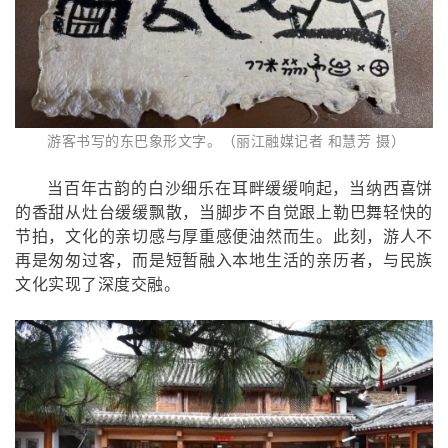
游客书写的东巴象形文字。（丽江融媒记者 和慧芳 摄）
当百年古韵的白沙细乐在耳畔缓缓响起，当纳西喜饼
的香甜从灶台缓缓飘散，当脚步不自觉跟上勒巴舞轻快的
节拍，文化的亲切感与厚重感便油然而生。此刻，游人不
再是匆匆过客，而是短暂融入本地生活的亲历者，与民族
文化实现了深度交融。