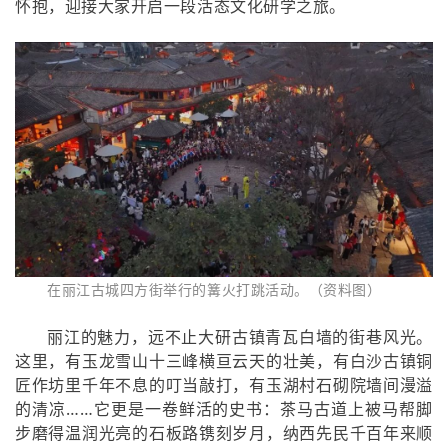
怀抱，迎接大家开启一段活态文化研学之旅。
在丽江古城四方街举行的篝火打跳活动。（资料图）
丽江的魅力，远不止大研古镇青瓦白墙的街巷风光。
这里，有玉龙雪山十三峰横亘云天的壮美，有白沙古镇铜
匠作坊里千年不息的叮当敲打，有玉湖村石砌院墙间漫溢
的清凉……它更是一卷鲜活的史书：茶马古道上被马帮脚
步磨得温润光亮的石板路镌刻岁月，纳西先民千百年来顺