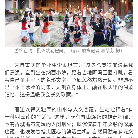
游客在纳西院落跳勒巴舞。（丽江融媒记者 和慧芳 摄）
来自重庆的毕业生李染坦言：“过去总觉得非遗离我
们遥远，直到坐在纳西小院，跟着当地阿妈围圈打跳，看
着自己亲手写下的象形文字，心底忽然豁然开朗。非遗不
是书本上冰冷的词条，是刻在身体里、融在烟火里的温柔
记忆，这份温暖我会长久珍藏。”
丽江以得天独厚的山水与人文底蕴，生动诠释着“有
一种叫云南的生活”。这里，既有雪山连绵的雄奇壮阔，
也有古城街巷氤氲的人间烟火；既沉淀着千年文脉的深厚
底蕴，也焕发着指尖匠心的鲜活生机。自然禀赋与多元文