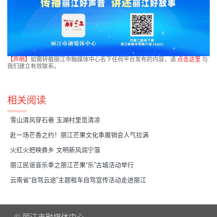
【声明】
如需转载丽江市融媒体中心名下任何平台发布的内容，请
点击这里
与
我们建立有效联系。
相关阅读
雪山清风穿石巷 玉湖村里觅清凉
赴一场芒香之约！丽江芒果文化季展销会人气拉满
火红火把映彝乡 文明新风润宁蒗
丽江民谣音乐季之丽江芒果“乐”古城活动举行
云南省“自驾云途”主题租车自驾宣传活动走进丽江