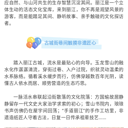
应自然、与山河共生的生存智慧沉淀其间。丽江是一个立
体生动的活态文化宝库，来到丽江，你不再是观望风景的
游客，而是能踏足其间、静听故事、亲手触碰的文化探访
者。
古城街巷间触摸非遗匠心
踏入丽江古城，流水是最贴心的向导。玉龙雪山的融
水化作潺潺清流，穿街过巷、入户过院，织就灵动温柔的
水系脉络。循着溪水缓步而行，仿佛穿越数百年光阴，读
懂古人依水而居、顺势营造的生态巧思。
一脉活水串联起沿街散落的文化院落：方国瑜故居静
静留存一代文史大家治学求索的初心；雪山书院内，琅琅
书声仿佛仍在屋宇间回荡；“手道丽江”的手作工坊里，非
遗造纸匠人守着古法，日复一日传承祖辈技艺……