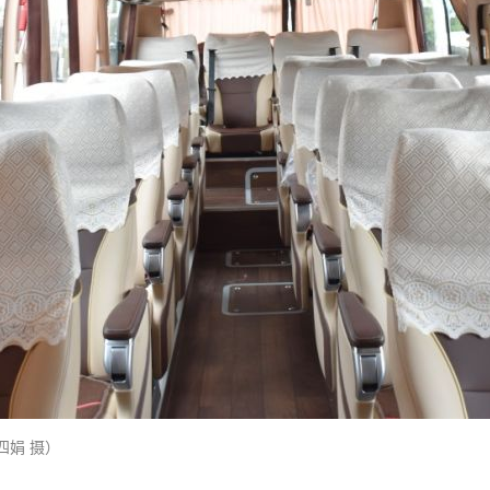
四娟 摄）