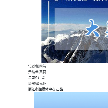
记者/杨四娟
责编/和真羽
二审/钱 磊
终审/谭元怀
丽江市融媒体中心 出品