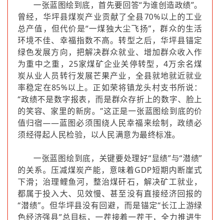
一张蓝图绘到底，首先要回答“为谁创造政绩”。
曾经，华坪县煤炭产业贡献了全县70%以上的工业
总产值，但代价是“一煤独大尘飞扬”，群众的生活
环境不佳、幸福指数不高。转型之后，华坪县锚定
绿色发展方向，把解决群众就业、增加群众收入作
为重中之重，25家煤矿企业关停转型，4万余名煤
炭从业人员转行发展芒果产业，全县就地就近就业
率稳定在85%以上。正如荣将镇龙头村支书所说：
“政绩不是数字报表，而是群众存折上的数字、脸上
的笑容、家里的新房。”这正是一张蓝图绘到底的价
值归宿——蓝图必须围绕人民幸福来绘制，政绩必
须经得起人民检验，以人民满意为最终标准。
一张蓝图绘到底，关键要处理好“显绩”与“潜绩”
的关系。压减煤炭产能，意味着GDP短期内断崖式
下滑；治理鲤鱼河，整治煤矸石，解决矿工就业，
都属于投入大、见效慢、甚至没有直接经济回报的
“潜绩”。但华坪县没有回避，而是锚定“长江上游绿
色经济强县”总目标，一茬接着一茬干，全力推进生