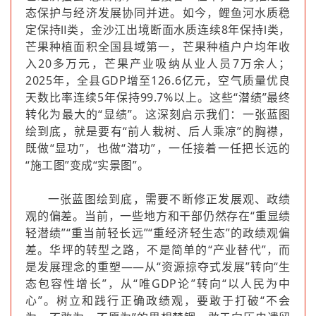
态保护与经济发展协同并进。如今，鲤鱼河水质稳
定保持Ⅱ类，金沙江出境断面水质连续8年保持Ⅰ类，
芒果种植面积全国县域第一，芒果种植户户均年收
入20多万元，芒果产业吸纳从业人员7万余人；
2025年，全县GDP增至126.6亿元，空气质量优良
天数比率连续5年保持99.7%以上。这些“潜绩”最终
转化为最大的“显绩”。这深刻启示我们：一张蓝图
绘到底，就是要有“前人栽树、后人乘凉”的胸襟，
既做“显功”，也做“潜功”，一任接着一任把长远的
“施工图”变成“实景图”。
一张蓝图绘到底，需要不断修正发展观、政绩
观的偏差。当前，一些地方和干部仍然存在“重显绩
轻潜绩”“重当前轻长远”“重经济轻生态”的政绩观偏
差。华坪的转型之路，不是简单的“产业替代”，而
是发展理念的重塑——从“资源掠夺式发展”转向“生
态包容性增长”，从“唯GDP论”转向“以人民为中
心”。树立和践行正确政绩观，要敢于打破“不会