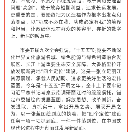
为、不敢为、不愿为”的思想禁锢，敢于向历史遗留
问题“亮剑”，敢于放弃短期利益，追求长远发展。
更重要的是，要始终把为民造福作为根本出发点和
落脚点，以“功成不必在我、功成必定有我”的境界
和担当，让政绩体现在群众的笑容里、存折的数字
上、新居的暖意中。
市委五届九次全会强调，“十五五”时期要不断深
化世界文化旅游名城、绿色能源与绿色制造融合发
展区、长江上游重要生态安全屏障、大香格里拉开
放发展新高地“四个定位”建设。这是一张立足丽江
资源禀赋、承载人民期盼、追求更美好生活的宏伟
蓝图。今年是“十五五”开局之年，全市上下要牢记
习近平总书记考察云南调研丽江时的殷殷嘱托，锚
定市委描绘的发展蓝图，解放思想、改革创新，奋
发进取、真抓实干，拿出开局之势、展现开局之
为，以一张蓝图绘到底的执着，把“四个定位”建设
任务一项一项抓到底、一件一件落到位，在中国式
现代化进程中开创丽江发展新局面。