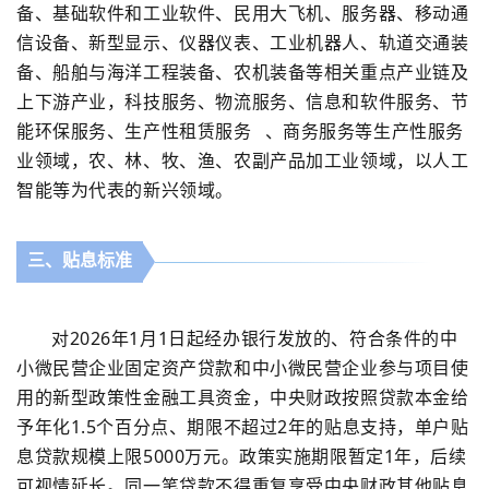
备、基础软件和工业软件、民用大飞机、服务器、移动通
信设备、新型显示、仪器仪表、工业机器人、轨道交通装
备、船舶与海洋工程装备、农机装备等相关重点产业链及
上下游产业，科技服务、物流服务、信息和软件服务、节
能环保服务、
生产性租赁服务
、商务服务等生产性服务
业领域，农、林、牧、渔、农副产品加工业领域，以人工
智能等为代表的新兴领域。
三、贴息标准
对
2026
年
1
月
1
日起经办银行发放的、符合条件的中
小微民营企业固定资产贷款和中小微民营企业参与项目使
用的新型政策性金融工具资金，中央财政按照贷款本金给
予年化
1.5
个百分点、期限不超过
2
年的贴息支持，单户贴
息贷款规模上限
5000
万元。政策实施期限暂定
1
年，后续
可视情延长。同一笔贷款不得重复享受中央财政其他贴息