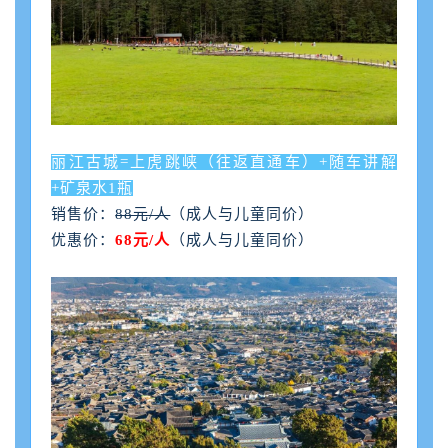
丽江古城=上虎跳峡（往返直通车）+随车讲解
+矿泉水1瓶
销售价：
88元/人
（成人与儿童同价）
优惠价：
68元/人
（成人与儿童同价）