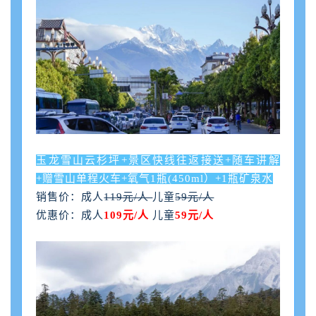
玉龙雪山云杉坪+景区快线往返接送+随车讲解
+赠雪山单程火车+氧气1瓶(450ml）+1瓶矿泉水
销售价：
成人
119元/人
儿童
59元/人
优惠价：成人
109元/人
儿童
59元/人