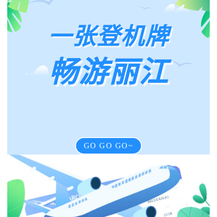
一张登机牌
畅游丽江
GO GO GO~